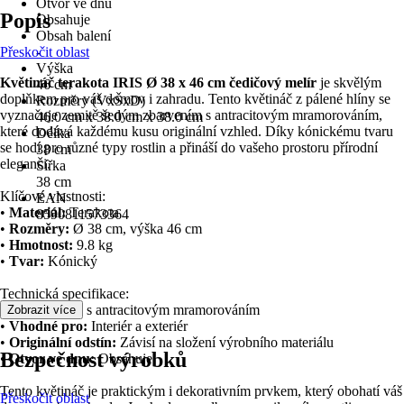
Otvor ve dnu
Popis
Obsahuje
Obsah balení
Přeskočit oblast
-
Výška
Květináč terakota IRIS Ø 38 x 46 cm čedičový melír
je skvělým
46 cm
doplňkem pro váš domov i zahradu. Tento květináč z pálené hlíny se
Rozměry (VxŠxD)
vyznačuje zemitě šedým zbarvením s antracitovým mramorováním,
46.0 cm x 38.0 cm x 38.0 cm
které dodává každému kusu originální vzhled. Díky kónickému tvaru
Délka
se hodí pro různé typy rostlin a přináší do vašeho prostoru přírodní
38 cm
eleganci.
Šířka
38 cm
Klíčové vlastnosti:
EAN
•
Materiál:
Terakota
8590811573364
•
Rozměry:
Ø 38 cm, výška 46 cm
•
Hmotnost:
9.8 kg
•
Tvar:
Kónický
Technická specifikace:
•
Barva:
Šedá s antracitovým mramorováním
Zobrazit více
•
Vhodné pro:
Interiér a exteriér
•
Originální odstín:
Závisí na složení výrobního materiálu
Bezpečnost výrobků
•
Otvor ve dnu:
Obsahuje
Tento květináč je praktickým i dekorativním prvkem, který obohatí váš
Přeskočit oblast