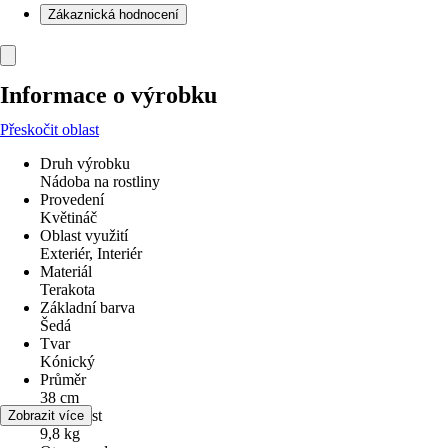
Zákaznická hodnocení
Informace o výrobku
Přeskočit oblast
Druh výrobku
Nádoba na rostliny
Provedení
Květináč
Oblast využití
Exteriér, Interiér
Materiál
Terakota
Základní barva
Šedá
Tvar
Kónický
Průměr
38 cm
Hmotnost
Zobrazit více
9,8 kg