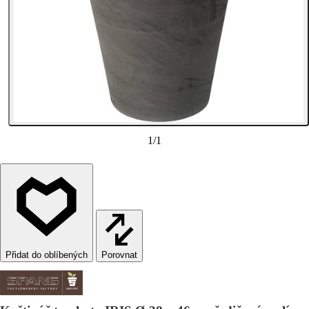
1
/
1
Porovnat