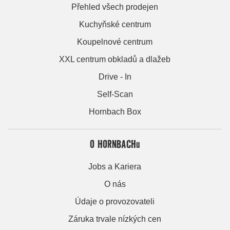
Přehled všech prodejen
Kuchyňské centrum
Koupelnové centrum
XXL centrum obkladů a dlažeb
Drive - In
Self-Scan
Hornbach Box
O HORNBACHu
Jobs a Kariera
O nás
Údaje o provozovateli
Záruka trvale nízkých cen