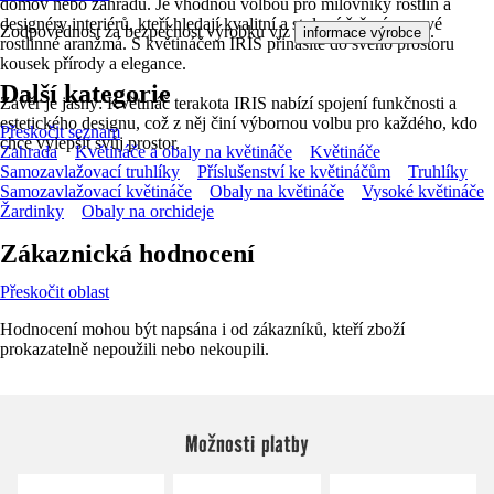
domov nebo zahradu. Je vhodnou volbou pro milovníky rostlin a
designéry interiérů, kteří hledají kvalitní a stylové řešení pro své
Zodpovědnost za bezpečnost výrobku viz
.
informace výrobce
rostlinné aranžmá. S květináčem IRIS přinášíte do svého prostoru
kousek přírody a elegance.
Další kategorie
Závěr je jasný: Květináč terakota IRIS nabízí spojení funkčnosti a
estetického designu, což z něj činí výbornou volbu pro každého, kdo
Přeskočit seznam
chce vylepšit svůj prostor.
Zahrada
Květináče a obaly na květináče
Květináče
Samozavlažovací truhlíky
Příslušenství ke květináčům
Truhlíky
Samozavlažovací květináče
Obaly na květináče
Vysoké květináče
Žardinky
Obaly na orchideje
Zákaznická hodnocení
Přeskočit oblast
Hodnocení mohou být napsána i od zákazníků, kteří zboží
prokazatelně nepoužili nebo nekoupili.
Možnosti platby