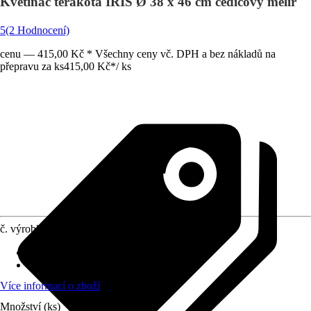
Květináč terakota IRIS Ø 38 x 46 cm čedičový melír
5
(2 Hodnocení)
cenu — 415,00 Kč * Všechny ceny vč. DPH a bez nákladů na
přepravu za ks
415,00 Kč
*
/
ks
č. výrobku
6689207
Otvor ve dnu
:
Obsahuje
Oblast využití
:
Exteriér, Interiér
Více informací o zboží
Množství (ks)