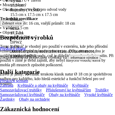
• Odolný vůči UV záření
Výška
• Mrazuvzdorný
15,5 cm
• Obsahuje otvor ve dnu pro odvod vody
Rozměry (VxŠxD)
15.5 cm x 17.5 cm x 17.5 cm
Technická specifikace
Délka
• Vnitřní průměr: 16 cm, vnější průměr: 18 cm
Zobrazit více
17,5 cm
• Výška: 15,5 cm
Šířka
• Objem: 2,0 l
17,5 cm
Bezpečnost výrobků
• Hmotnost: 0,79 kg
KČZ
DPWZ
Tento květináč je vhodný pro použití v exteriéru, kde jeho přírodní
EAN
Přeskočit oblast
vzhled krásně doplní zahradu nebo terasu. Díky otvoru ve dnu je
2003154721003, 4013921001120, 4015449040414,
zajištěn správný odtok vody, což je důležité pro zdravý růst rostlin. Při
8590811085713
Zodpovědnost za bezpečnost výrobku viz
.
informace výrobce
použití v zimě je třeba zajistit, aby nebyl nasycen vodou, která by
mohla při mrazech způsobit poškození.
Další kategorie
Závěr je jasný: Květináč terakota klasik natur Ø 18 cm je spolehlivou
volbou pro každého, kdo hledá estetické a funkční řešení pro své
Přeskočit seznam
rostliny.
Zahrada
Květináče a obaly na květináče
Květináče
Samozavlažovací truhlíky
Příslušenství ke květináčům
Truhlíky
Samozavlažovací květináče
Obaly na květináče
Vysoké květináče
Žardinky
Obaly na orchideje
Zákaznická hodnocení