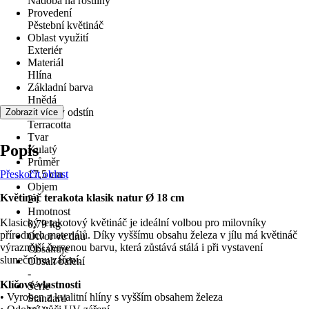
Nádoba na rostliny
Provedení
Pěstební květináč
Oblast využití
Exteriér
Materiál
Hlína
Základní barva
Hnědá
Barevný odstín
Zobrazit více
Terracotta
Tvar
Popis
Kulatý
Průměr
Přeskočit oblast
17,5 cm
Objem
Květináč terakota klasik natur Ø 18 cm
2 l
Hmotnost
Klasický terakotový květináč je ideální volbou pro milovníky
0,79 kg
přírodních materiálů. Díky vyššímu obsahu železa v jílu má květináč
Otvor ve dnu
výraznější červenou barvu, která zůstává stálá i při vystavení
Obsahuje
slunečnímu záření.
Obsah balení
-
Klíčové vlastnosti
Série
• Vyroben z kvalitní hlíny s vyšším obsahem železa
Standard