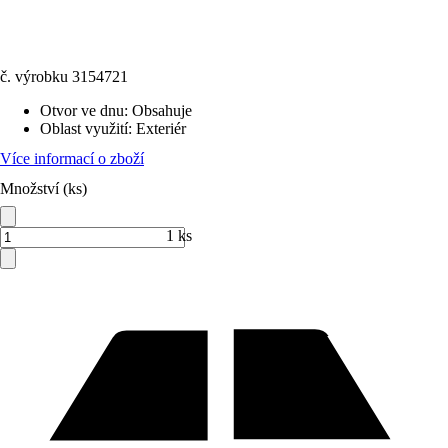
č. výrobku
3154721
Otvor ve dnu
:
Obsahuje
Oblast využití
:
Exteriér
Více informací o zboží
Množství (ks)
1 ks