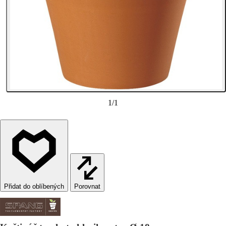
1
/
1
Porovnat