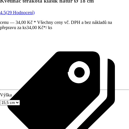
Květináč terakota klasik natur Ø 18 cm
4.5
(29 Hodnocení)
cenu — 34,00 Kč * Všechny ceny vč. DPH a bez nákladů na
přepravu za ks
34,00 Kč
*
/
ks
Výška