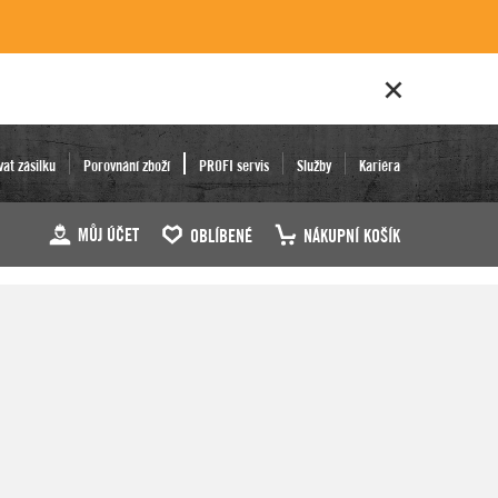
vat zásilku
Porovnání zboží
PROFI servis
Služby
Kariéra
MŮJ ÚČET
OBLÍBENÉ
NÁKUPNÍ KOŠÍK