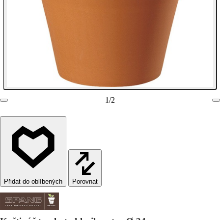
1
/
2
Porovnat