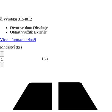
č. výrobku
3154812
Otvor ve dnu
:
Obsahuje
Oblast využití
:
Exteriér
Více informací o zboží
Množství (ks)
1 ks