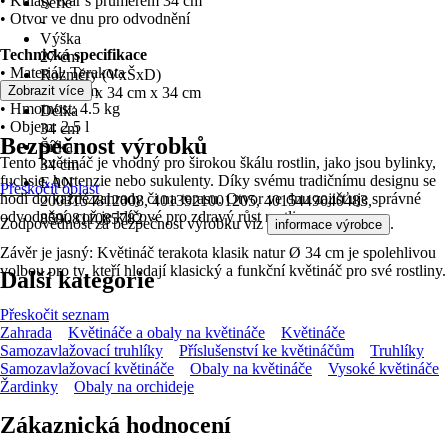
• Kulatý tvar s průměrem 34 cm
Série
• Otvor ve dnu pro odvodnění
-
Výška
Technická specifikace
27 cm
• Materiál: Terakota
Rozměry (VxŠxD)
• Výška: 27 cm
Zobrazit více
27.0 cm x 34 cm x 34 cm
• Hmotnost: 4.5 kg
Délka
• Objem: 2.5 l
34 cm
Bezpečnost výrobků
Šířka
Tento květináč je vhodný pro širokou škálu rostlin, jako jsou bylinky,
34 cm
fuchsie, hortenzie nebo sukulenty. Díky svému tradičnímu designu se
EAN
Přeskočit oblast
hodí do každé zahrady či na terasu. Otvor ve dnu zajišťuje správné
2003154812008, 4013921001205, 4015449040483,
odvodnění, což je klíčové pro zdravý růst rostlin.
8590811085782
Zodpovědnost za bezpečnost výrobku viz
.
informace výrobce
Závěr je jasný: Květináč terakota klasik natur Ø 34 cm je spolehlivou
volbou pro ty, kteří hledají klasický a funkční květináč pro své rostliny.
Další kategorie
Přeskočit seznam
Zahrada
Květináče a obaly na květináče
Květináče
Samozavlažovací truhlíky
Příslušenství ke květináčům
Truhlíky
Samozavlažovací květináče
Obaly na květináče
Vysoké květináče
Žardinky
Obaly na orchideje
Zákaznická hodnocení