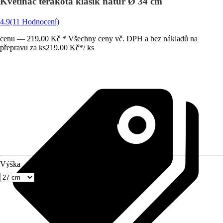
Květináč terakota klasik natur Ø 34 cm
4.9
(11 Hodnocení)
cenu — 219,00 Kč * Všechny ceny vč. DPH a bez nákladů na
přepravu za ks
219,00 Kč
*
/
ks
Výška