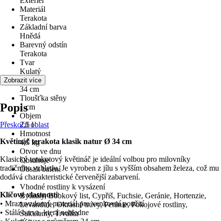
Exteriér
Materiál
Terakota
Základní barva
Hnědá
Barevný odstín
Terakota
Tvar
Kulatý
Průměr
Zobrazit více
34 cm
Tloušťka stěny
Popis
1 cm
Objem
Přeskočit oblast
2,5 l
Hmotnost
Květináč terakota klasik natur Ø 34 cm
4,5 kg
Otvor ve dnu
Klasický terakotový květináč je ideální volbou pro milovníky
Obsahuje
tradičního vzhledu. Je vyroben z jílu s vyšším obsahem železa, což mu
Obsah balení
dodává charakteristické červenější zabarvení.
-
Vhodné rostliny k vysázení
Klíčové vlastnosti
Bylinky, Bobkový list, Cypřiš, Fuchsie, Geránie, Hortenzie,
• Mrazuvzdorný materiál pro venkovní použití
Levandule, Okrasné trávy, Petúnie, Pokojové rostliny,
• Stálá barva, která nebledne
Sukulenty, Trvalka