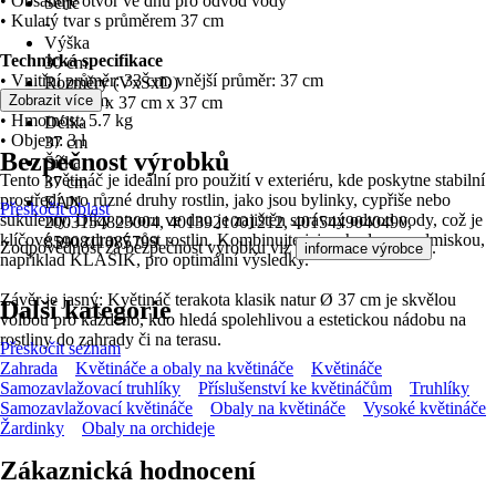
• Obsahuje otvor ve dnu pro odvod vody
Série
• Kulatý tvar s průměrem 37 cm
-
Výška
Technická specifikace
30 cm
• Vnitřní průměr: 33 cm, vnější průměr: 37 cm
Rozměry (VxŠxD)
• Výška: 30 cm
Zobrazit více
30.0 cm x 37 cm x 37 cm
• Hmotnost: 5.7 kg
Délka
• Objem: 3 l
37 cm
Bezpečnost výrobků
Šířka
Tento květináč je ideální pro použití v exteriéru, kde poskytne stabilní
37 cm
prostředí pro různé druhy rostlin, jako jsou bylinky, cypřiše nebo
EAN
Přeskočit oblast
sukulenty. Díky otvoru ve dnu je zajištěn správný odvod vody, což je
2003154823004, 4013921001212, 4015449040490,
klíčové pro zdravý růst rostlin. Kombinujte jej s vhodnou podmiskou,
8590811085799
Zodpovědnost za bezpečnost výrobku viz
.
informace výrobce
například KLASIK, pro optimální výsledky.
Závěr je jasný: Květináč terakota klasik natur Ø 37 cm je skvělou
Další kategorie
volbou pro každého, kdo hledá spolehlivou a estetickou nádobu na
rostliny do zahrady či na terasu.
Přeskočit seznam
Zahrada
Květináče a obaly na květináče
Květináče
Samozavlažovací truhlíky
Příslušenství ke květináčům
Truhlíky
Samozavlažovací květináče
Obaly na květináče
Vysoké květináče
Žardinky
Obaly na orchideje
Zákaznická hodnocení