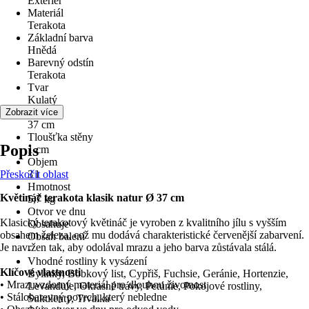
Exteriér
Materiál
Terakota
Základní barva
Hnědá
Barevný odstín
Terakota
Tvar
Kulatý
Průměr
Zobrazit více
37 cm
Tloušťka stěny
Popis
1 cm
Objem
Přeskočit oblast
3 l
Hmotnost
Květináč terakota klasik natur Ø 37 cm
5,7 kg
Otvor ve dnu
Klasický terakotový květináč je vyroben z kvalitního jílu s vyšším
Obsahuje
obsahem železa, což mu dodává charakteristické červenější zabarvení.
Obsah balení
Je navržen tak, aby odolával mrazu a jeho barva zůstávala stálá.
-
Vhodné rostliny k vysázení
Klíčové vlastnosti
Bylinky, Bobkový list, Cypřiš, Fuchsie, Geránie, Hortenzie,
• Mrazuvzdorný materiál pro dlouhou životnost
Levandule, Okrasné trávy, Petúnie, Pokojové rostliny,
• Stálobarevný povrch, který nebledne
Sukulenty, Trvalka