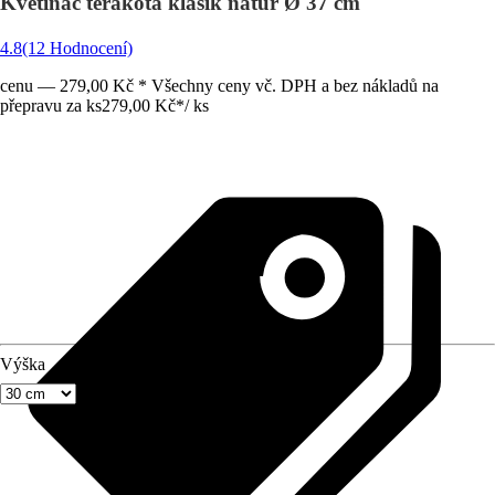
Květináč terakota klasik natur Ø 37 cm
4.8
(12 Hodnocení)
cenu — 279,00 Kč * Všechny ceny vč. DPH a bez nákladů na
přepravu za ks
279,00 Kč
*
/
ks
Výška