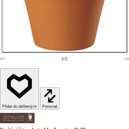
1
/
2
Porovnat