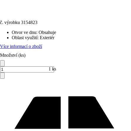
č. výrobku
3154823
Otvor ve dnu
:
Obsahuje
Oblast využití
:
Exteriér
Více informací o zboží
Množství (ks)
1 ks