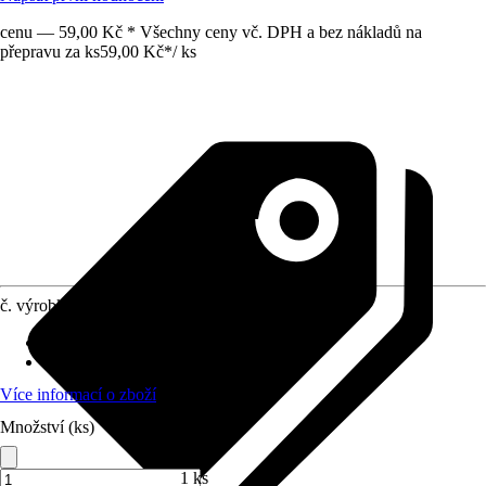
cenu — 59,00 Kč * Všechny ceny vč. DPH a bez nákladů na
přepravu za ks
59,00 Kč
*
/
ks
č. výrobku
12299033
Otvor ve dnu
:
Není k dispozici
Oblast využití
:
Interiér
Více informací o zboží
Množství (ks)
1 ks