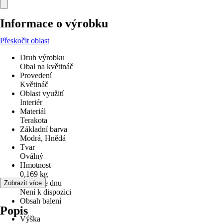
Informace o výrobku
Přeskočit oblast
Druh výrobku
Obal na květináč
Provedení
Květináč
Oblast využití
Interiér
Materiál
Terakota
Základní barva
Modrá, Hnědá
Tvar
Oválný
Hmotnost
0,169 kg
Otvor ve dnu
Zobrazit více
Není k dispozici
Obsah balení
Popis
-
Výška