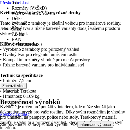
Přeskočit oblast
9 cm
Rozměry (VxŠxD)
Květináč terakota Ø 7,5 cm, různé druhy
9 cm x 7.5 cm x 7.5 cm
Délka
Tento květináč z terakoty je ideální volbou pro interiérové rostliny.
7,5 cm
Jeho oválný tvar a různé barevné varianty dodají vašemu prostoru
Šířka
stylový vzhled.
7,5 cm
EAN
Klíčové vlastnosti
8720093880489
• Vyrobeno z terakoty pro přirozený vzhled
• Oválný tvar pro elegantní umístění rostlin
• Kompaktní rozměry vhodné pro menší prostory
• Různé barevné varianty pro individuální styl
Technická specifikace
• Průměr: 7,5 cm
• Výška: 9 cm
Zobrazit více
• Materiál: Terakota
• Hmotnost: 0,169 kg
Bezpečnost výrobků
Květináč je určen pro použití v interiéru, kde může sloužit jako
dekorativní prvek pro vaše rostliny. Díky svým rozměrům je vhodný
Přeskočit oblast
pro umístění na parapety, police nebo stoly. Terakotový materiál
zajišťuje stabilitu a přirozený vzhled, který se hodí do různých stylů
Zodpovědnost za bezpečnost výrobku viz
.
informace výrobce
interiérů.