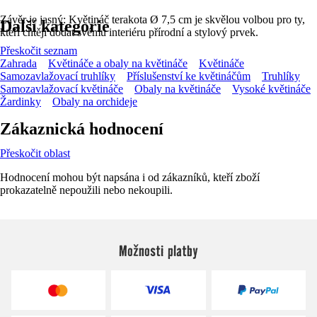
Závěr je jasný: Květináč terakota Ø 7,5 cm je skvělou volbou pro ty,
Další kategorie
kteří chtějí dodat svému interiéru přírodní a stylový prvek.
Přeskočit seznam
Zahrada
Květináče a obaly na květináče
Květináče
Samozavlažovací truhlíky
Příslušenství ke květináčům
Truhlíky
Samozavlažovací květináče
Obaly na květináče
Vysoké květináče
Žardinky
Obaly na orchideje
Zákaznická hodnocení
Přeskočit oblast
Hodnocení mohou být napsána i od zákazníků, kteří zboží
prokazatelně nepoužili nebo nekoupili.
Možnosti platby