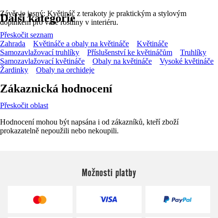
Závěr je jasný: Květináč z terakoty je praktickým a stylovým
Další kategorie
doplňkem pro vaše rostliny v interiéru.
Přeskočit seznam
Zahrada
Květináče a obaly na květináče
Květináče
Samozavlažovací truhlíky
Příslušenství ke květináčům
Truhlíky
Samozavlažovací květináče
Obaly na květináče
Vysoké květináče
Žardinky
Obaly na orchideje
Zákaznická hodnocení
Přeskočit oblast
Hodnocení mohou být napsána i od zákazníků, kteří zboží
prokazatelně nepoužili nebo nekoupili.
Možnosti platby