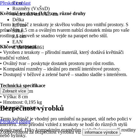
Přeskočit oblast
8 cm
Rozměry (VxŠxD)
Květináč terakota Ø 8,5 cm, různé druhy
8 cm x 8.5 cm x 8.5 cm
Délka
Tento květináč z terakoty je skvělou volbou pro vnitřní prostory. S
8,5 cm
průměrem 8,5 cm a oválným tvarem nabízí dostatek místa pro vaše
Šířka
rostliny a zároveň se snadno vejde na parapet nebo stůl.
8,5 cm
EAN
Klíčové vlastnosti
8720725826861
• Vyroben z terakoty – přírodní materiál, který dodává květináči
tradiční vzhled.
• Oválný tvar – poskytuje dostatek prostoru pro růst rostlin.
• Kompaktní rozměry – ideální pro menší interiérové prostory.
• Dostupný v béžové a zelené barvě – snadno sladíte s interiérem.
Technická specifikace
• Průměr: 8,5 cm
Zobrazit více
• Výška: 8 cm
• Hmotnost: 0,195 kg
Bezpečnost výrobků
• Materiál: Terakota
Tento květináč je vhodný pro umístění na parapet, stůl nebo polici v
Přeskočit oblast
interiéru. Jeho přírodní vzhled z terakoty se hodí do různých stylů
domácností. Díky kompaktním rozměrům je ideální pro menší rostliny
Zodpovědnost za bezpečnost výrobku viz
.
informace výrobce
nebo bylinky.