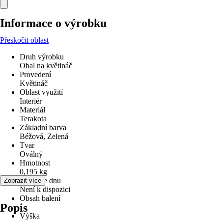
Informace o výrobku
Přeskočit oblast
Druh výrobku
Obal na květináč
Provedení
Květináč
Oblast využití
Interiér
Materiál
Terakota
Základní barva
Béžová, Zelená
Tvar
Oválný
Hmotnost
0,195 kg
Otvor ve dnu
Zobrazit více
Není k dispozici
Obsah balení
Popis
-
Výška