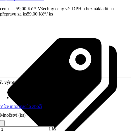
cenu — 59,00 Kč * Všechny ceny vč. DPH a bez nákladů na
přepravu za ks
59,00 Kč
*
/
ks
č. výrobku
12299027
Otvor ve dnu
:
Není k dispozici
Oblast využití
:
Interiér
Více informací o zboží
Množství (ks)
1 ks