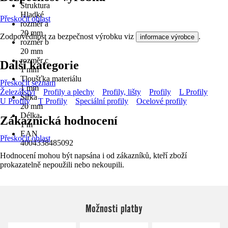
Struktura
Hladké
Přeskočit oblast
rozměr a
20 mm
Zodpovědnost za bezpečnost výrobku viz
.
informace výrobce
rozměr b
20 mm
rozměr c
Další kategorie
1 mm
Tloušťka materiálu
Přeskočit seznam
1 mm
Železářství
Profily a plechy
Profily, lišty
Profily
L Profily
Šířka
U Profily
T Profily
Speciální profily
Ocelové profily
20 mm
Délka
Zákaznická hodnocení
1 m
EAN
Přeskočit oblast
4004338485092
Hodnocení mohou být napsána i od zákazníků, kteří zboží
prokazatelně nepoužili nebo nekoupili.
Možnosti platby