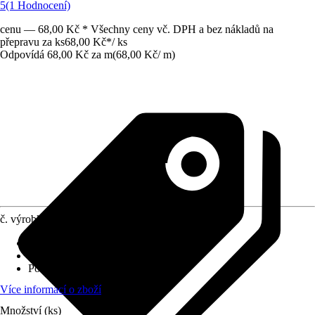
5
(1 Hodnocení)
cenu — 68,00 Kč * Všechny ceny vč. DPH a bez nákladů na
přepravu za ks
68,00 Kč
*
/
ks
Odpovídá 68,00 Kč za m
(
68,00 Kč
/
m
)
č. výrobku
6449202
Provedení
:
Úhlový profil
Specifikace materiálu
:
PVC
Povrch/Povrchová úprava
:
Hladké
Více informací o zboží
Množství (ks)