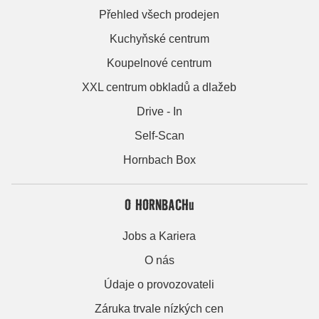
Přehled všech prodejen
Kuchyňské centrum
Koupelnové centrum
XXL centrum obkladů a dlažeb
Drive - In
Self-Scan
Hornbach Box
O HORNBACHu
Jobs a Kariera
O nás
Údaje o provozovateli
Záruka trvale nízkých cen