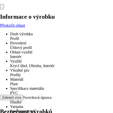
Informace o výrobku
Přeskočit oblast
Druh výrobku
Profil
Provedení
Úhlový profil
Oblast využití
Interiér
Využití
Krycí úhel, Obruba, Interiér
Vhodné pro
Profily
Materiál
Plast
Specifikace materiálu
PVC
Povrch/Povrchová úprava
Zobrazit více
Hladké
Varianta
Bezpečnost výrobků
Rovnoramenný