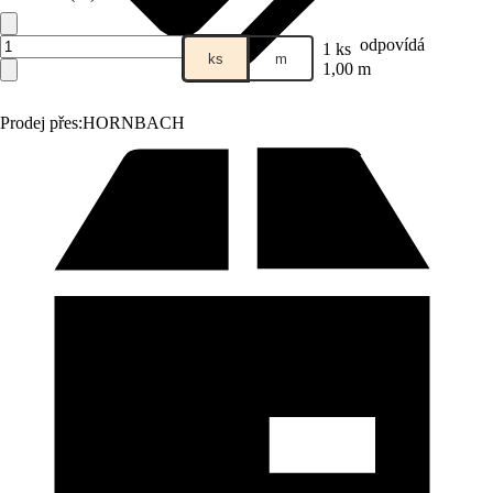
odpovídá
1 ks
ks
m
1,00 m
Prodej přes:
HORNBACH