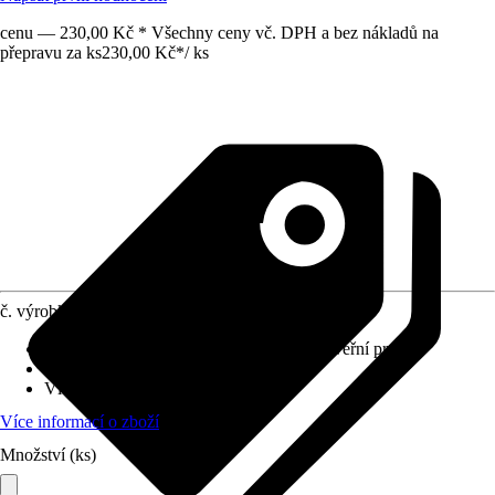
cenu — 230,00 Kč * Všechny ceny vč. DPH a bez nákladů na
přepravu za ks
230,00 Kč
*
/
ks
č. výrobku
10430608
Provedení
:
Lamela na shrnovací dveře, Dveřní prvek
Materiál
:
Plast
Vlastnosti
:
Rozšiřitelné, Zkrátitelné
Více informací o zboží
Množství (ks)