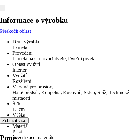
Informace o výrobku
Přeskočit oblast
Druh výrobku
Lamela
Provedení
Lamela na shrnovací dveře, Dveřní prvek
Oblast využití
Interiér
Využití
Rozšíření
Vhodné pro prostory
Hala/ předsíň, Koupelna, Kuchyně, Sklep, Spíž, Technické
místnosti
Šířka
13 cm
Výška
200 cm
Zobrazit více
Materiál
Plast
Popis
Specifikace materiálu