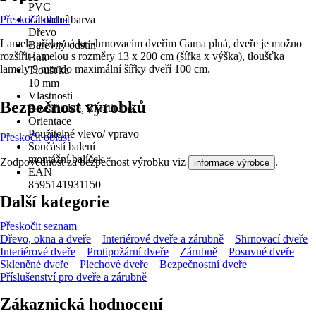
PVC
Přeskočit oblast
Základní barva
Dřevo
Lamela přídavná ke shrnovacím dveřím Gama plná, dveře je možno
Barevný odstín
rozšířit lamelou s rozměry 13 x 200 cm (šířka x výška), tloušťka
Buk
lamely 9 mm do maximální šířky dveří 100 cm.
Tloušťka
10 mm
Vlastnosti
Bezpečnost výrobků
Rozšiřitelné, Zkrátitelné
Orientace
Použitelné vlevo/ vpravo
Přeskočit oblast
Součástí balení
montážní balíček
Zodpovědnost za bezpečnost výrobku viz
.
informace výrobce
EAN
8595141931150
Další kategorie
Přeskočit seznam
Dřevo, okna a dveře
Interiérové dveře a zárubně
Shrnovací dveře
Interiérové dveře
Protipožární dveře
Zárubně
Posuvné dveře
Skleněné dveře
Plechové dveře
Bezpečnostní dveře
Příslušenství pro dveře a zárubně
Zákaznická hodnocení