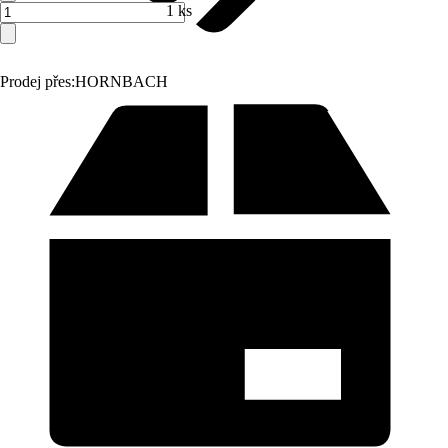
1 ks
Prodej přes:
HORNBACH