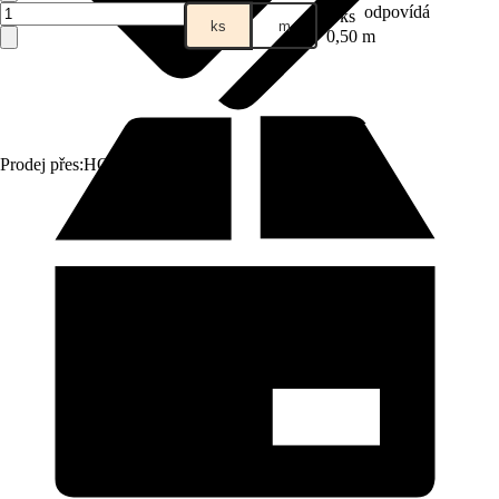
odpovídá
1 ks
ks
m
0,50 m
Prodej přes:
HORNBACH