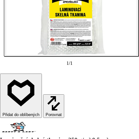
1
/
1
Porovnat