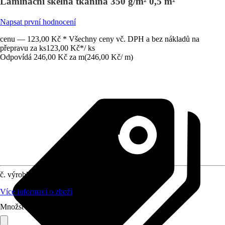
Laminační skelná tkanina 350 g/m² 0,5 m²
Napsat první hodnocení
cenu — 123,00 Kč * Všechny ceny vč. DPH a bez nákladů na
přepravu za ks
123,00 Kč
*
/
ks
Odpovídá 246,00 Kč za m
(
246,00 Kč
/
m
)
č. výrobku
5226276
Více informací o zboží
Množství (ks)