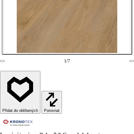
1
/
7
Porovnat