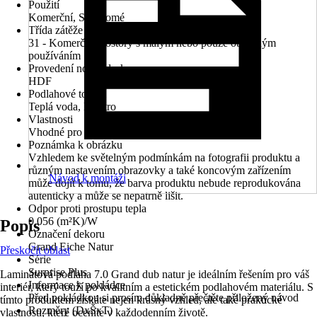
Použití
Komerční, Soukromé
Třída zátěže
31 - Komerční prostory s malým nebo pouze občasným
používáním
Provedení nosné desky
HDF
Podlahové topení
Teplá voda, Elektro
Vlastnosti
Vhodné pro podlahové vytápění
Poznámka k obrázku
Vzhledem ke světelným podmínkám na fotografii produktu a
různým nastavením obrazovky a také koncovým zařízením
Návod k montáži
může dojít k tomu, že barva produktu nebude reprodukována
autenticky a může se nepatrně lišit.
Odpor proti prostupu tepla
0,056 (m²K)/W
Popis
Označení dekoru
Grand Eiche Natur
Přeskočit oblast
Série
Surprise Plus
Laminátová podlaha 7.0 Grand dub natur je ideálním řešením pro váš
Informace k pokládce
interiér, který touží po kvalitním a estetickém podlahovém materiálu. S
Před pokládkou si prosím důkladně přečtěte přiložený návod
tímto produktem získáte nejen krásný vzhled, ale také praktické
Rozměry (DxŠxT)
vlastnosti, které oceníte v každodenním životě.