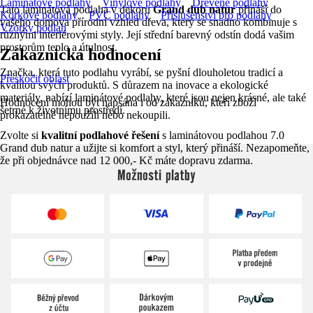
Laminátové podlahy
Vinylové podlahy
Dřevěné podlahy
Tato laminátová podlaha v dekoru
Grand dub natur
přináší do
Korkové podlahy
PVC podlahy
Příslušenství pro podlahy
vašeho domova přírodní vzhled dřeva, který se snadno kombinuje s
Vzorky podlah
různými interiérovými styly. Její střední barevný odstín dodá vašim
prostorům teplo a útulnost.
Zákaznická hodnocení
Značka, která tuto podlahu vyrábí, se pyšní dlouholetou tradicí a
Přeskočit oblast
kvalitou svých produktů. S důrazem na inovace a ekologické
materiály, nabízí laminátové podlahy, které jsou nejen krásné, ale také
Hodnocení mohou být napsána i od zákazníků, kteří zboží
šetrné k životnímu prostředí.
prokazatelně nepoužili nebo nekoupili.
Zvolte si
kvalitní podlahové řešení
s laminátovou podlahou 7.0
Grand dub natur a užijte si komfort a styl, který přináší. Nezapomeňte,
že při objednávce nad 12 000,- Kč máte dopravu zdarma.
Možnosti platby