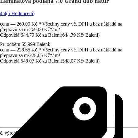
Laminátová podlaha 7.0 Grand dub natur
4.4
(5 Hodnocení)
cenu — 269,00 Kč * Všechny ceny vč. DPH a bez nákladů na
přepravu za m²
269,00 Kč
*
/
m²
Odpovídá 644,79 Kč za Balení
(
644,79 Kč
/
Balení
)
Při odběru 55,999 Balení:
cenu — 228,65 Kč * Všechny ceny vč. DPH a bez nákladů na
přepravu za m²
228,65 Kč
*
/
m²
Odpovídá 548,07 Kč za Balení
(
548,07 Kč
/
Balení
)
č. výrobku
10583673