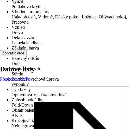
Využití
Podlahová krytina
Vhodné pro prostory
Hala/ předsíň, V domě, Dětský pokoj, Ložnice, Obývací pokoj,
Pracovna
Vzhled
Dřevo
Dekor / vzor
Lamela landhaus
Základní barva
Dřevo
Zobrazit více
Barevný odstín
Dub
Datové listy
Barevný rozsah
Střední
Přeskočit oblast
Povrch/Povrchová úprava
vypouklý
Typ fazety
Opravdová V spára obvodová
Způsob pokládky
Fold-Down
Obsah balení
9 Kus
Kročejová izolace
Neintegrované