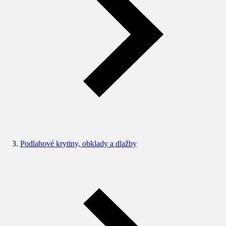
Podlahové krytiny, obklady a dlažby