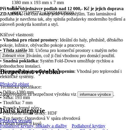
1380 mm x 193 mm x 7 mm
EAN
Při online objednávce podlah nad 12 000,- Kč je jejich doprava
4032271197772, 4306516835669
ZDARMA
, což činí nákup ještě výhodnějším. Tato laminátová
podlaha je navržena tak, aby splnila požadavky moderního bydlení a
zároveň poskytla komfort a styl.
Klíčové vlastnosti:
•
Vhodná pro různé prostory
: Ideální do haly, předsíně, dětského
pokoje, ložnice, obývacího pokoje a pracovny.
•
Třída zátěže 31
: Určena pro komerční prostory s malým nebo
občasným používáním, což ji činí vhodnou pro domácí použití.
Zobrazit více
•
Snadná pokládka
: Systém Fold-Down umožňuje rychlou a
jednoduchou instalaci.
Bezpečnost výrobků
•
Kompatibilní s podlahovým topením
: Vhodná pro teplovodní i
elektrické systémy.
Přeskočit oblast
Technická specifikace:
• Délka: 1380 mm
Zodpovědnost za bezpečnost výrobku viz
.
informace výrobce
• Šířka: 193 mm
• Tloušťka: 7 mm
• Povrch: Jemné póry
Další kategorie
• Provedení nosné desky: HDF
• Typ fazety: Opravdová V spára obvodová
Přeskočit seznam
• Obsah balení: 9 kusů
Podlahové krytiny, obklady a dlažby
Podlahové krytiny