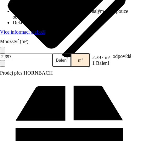
Kročejová izolace
:
Neintegrované
Třída zátěže
:
31 - Komerční prostory s malým nebo pouze
občasným používáním
Dekor / vzor
:
Lamela landhaus
Více informací o zboží
Množství (m²)
odpovídá
2.397 m²
Balení
m²
1 Balení
Prodej přes:
HORNBACH