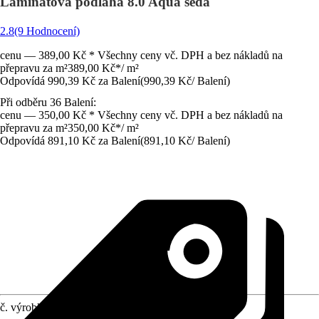
Laminátová podlaha 8.0 Aqua šedá
2.8
(9 Hodnocení)
cenu — 389,00 Kč * Všechny ceny vč. DPH a bez nákladů na
přepravu za m²
389,00 Kč
*
/
m²
Odpovídá 990,39 Kč za Balení
(
990,39 Kč
/
Balení
)
Při odběru 36 Balení:
cenu — 350,00 Kč * Všechny ceny vč. DPH a bez nákladů na
přepravu za m²
350,00 Kč
*
/
m²
Odpovídá 891,10 Kč za Balení
(
891,10 Kč
/
Balení
)
č. výrobku
10494701