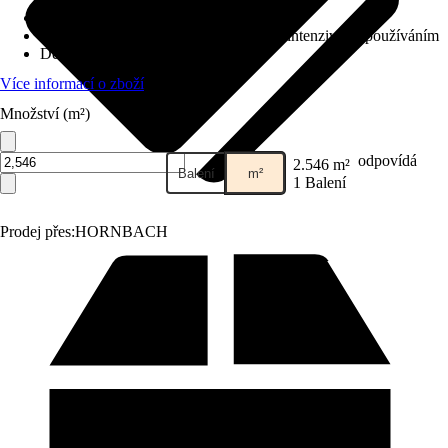
Kročejová izolace
:
Neintegrované
Třída zátěže
:
33 - Komerční prostory s intenzivním používáním
Dekor / vzor
:
Dlaždice
Více informací o zboží
Množství (m²)
odpovídá
2.546 m²
Balení
m²
1 Balení
Prodej přes:
HORNBACH