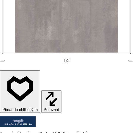
1
/
5
Porovnat