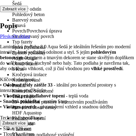
Šedá
Barevný odstín
Zobrazit více
Pohledový beton
Barevný rozsah
Popis
Tmavá
Povrch/Povrchová úprava
Přeskočit oblast
Strukturovaný povrch
Typ fazety
Laminátová podlaha 8.0 Aqua šedá je ideálním řešením pro moderní
Spára čtyřstranná
interiéry, které vyžadují odolnost a styl. S jejím
pohledovým
Způsob pokládky
betonovým
designem a tmavým dekorem se stane skvělým doplňkem
Angle-Angle
do vaší koupelny, kuchyně nebo haly. Tato podlaha je navržena tak,
Obsah balení
aby odolávala vlhkosti, což ji činí vhodnou pro
vlhké prostředí
.
6 Kus
Kročejová izolace
Klíčové vlastnosti:
Neintegrované
•
Odolnost třídy zátěže 33
- ideální pro komerční prostory s
Použití
intenzivním používáním
Komerční, Soukromé
•
Vhodná pro podlahové topení
- teplá voda
Třída zátěže
•
Snadná pokládka
- systém Snap
33 - Komerční prostory s intenzivním používáním
•
Vintages povrch
- pro moderní vzhled a snadnou údržbu
Provedení nosné desky
HDF Aquastop
Technická specifikace:
Podlahové topení
• Délka: 1383 mm
Zobrazit více
Teplá voda
• Šířka: 329 mm
Vlastnosti
• Tloušťka: 8 mm
Vhodné pro podlahové vytápění