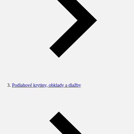
Podlahové krytiny, obklady a dlažby