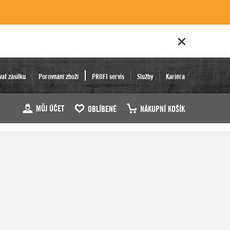
vat zásilku
Porovnání zboží
PROFI servis
Služby
Kariéra
MŮJ ÚČET
OBLÍBENÉ
NÁKUPNÍ KOŠÍK