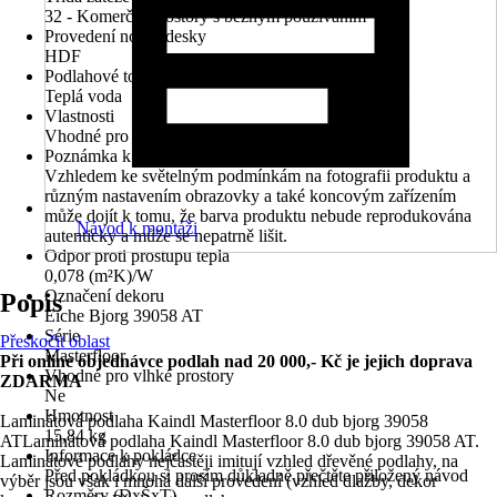
32 - Komerční prostory s běžným používáním
Provedení nosné desky
HDF
Podlahové topení
Teplá voda
Vlastnosti
Vhodné pro podlahové vytápění
Poznámka k obrázku
Vzhledem ke světelným podmínkám na fotografii produktu a
různým nastavením obrazovky a také koncovým zařízením
může dojít k tomu, že barva produktu nebude reprodukována
Návod k montáži
autenticky a může se nepatrně lišit.
Odpor proti prostupu tepla
0,078 (m²K)/W
Označení dekoru
Popis
Eiche Bjorg 39058 AT
Série
Přeskočit oblast
Masterfloor
Při online objednávce podlah nad 20 000,- Kč je jejich doprava
Vhodné pro vlhké prostory
ZDARMA
Ne
Hmotnost
Laminátová podlaha Kaindl Masterfloor 8.0 dub bjorg 39058
15,84 kg
ATLaminátová podlaha Kaindl Masterfloor 8.0 dub bjorg 39058 AT.
Informace k pokládce
Laminátové podlahy nejčastěji imitují vzhled dřevěné podlahy, na
Před pokládkou si prosím důkladně přečtěte přiložený návod
výběr jsou však i mnohá další provedení (vzhled dlažby, dekor
Rozměry (DxŠxT)