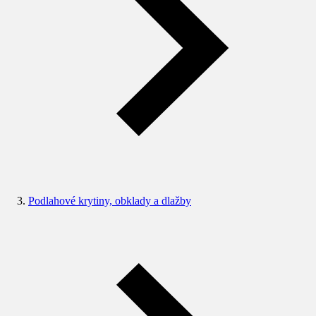
Podlahové krytiny, obklady a dlažby