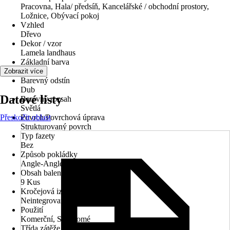
Pracovna, Hala/ předsíň, Kancelářské / obchodní prostory,
Ložnice, Obývací pokoj
Vzhled
Dřevo
Dekor / vzor
Lamela landhaus
Základní barva
Dřevo
Zobrazit více
Barevný odstín
Dub
Datové listy
Barevný rozsah
Světlá
Přeskočit oblast
Povrch/Povrchová úprava
Strukturovaný povrch
Typ fazety
Bez
Způsob pokládky
Angle-Angle
Obsah balení
9 Kus
Kročejová izolace
Neintegrované
Použití
Komerční, Soukromé
Třída zátěže