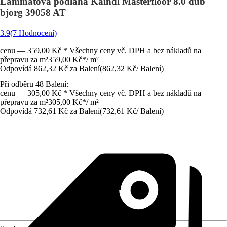
Laminátová podlaha Kaindl Masterfloor 8.0 dub
bjorg 39058 AT
3.9
(7 Hodnocení)
cenu — 359,00 Kč * Všechny ceny vč. DPH a bez nákladů na
přepravu za m²
359,00 Kč
*
/
m²
Odpovídá 862,32 Kč za Balení
(
862,32 Kč
/
Balení
)
Při odběru 48 Balení:
cenu — 305,00 Kč * Všechny ceny vč. DPH a bez nákladů na
přepravu za m²
305,00 Kč
*
/
m²
Odpovídá 732,61 Kč za Balení
(
732,61 Kč
/
Balení
)