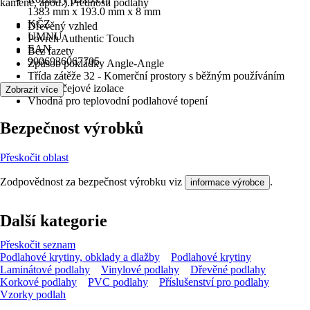
kamene, apod.).Přednosti podlahy
1383 mm x 193.0 mm x 8 mm
KČZ
Dřevěný vzhled
UMNU
Povrch Authentic Touch
EAN
Bez fazety
9006936067705
Způsob pokládky Angle-Angle
Třída zátěže 32 - Komerční prostory s běžným používáním
Bez kročejové izolace
Zobrazit více
Vhodná pro teplovodní podlahové topení
Bezpečnost výrobků
Přeskočit oblast
Zodpovědnost za bezpečnost výrobku viz
.
informace výrobce
Další kategorie
Přeskočit seznam
Podlahové krytiny, obklady a dlažby
Podlahové krytiny
Laminátové podlahy
Vinylové podlahy
Dřevěné podlahy
Korkové podlahy
PVC podlahy
Příslušenství pro podlahy
Vzorky podlah