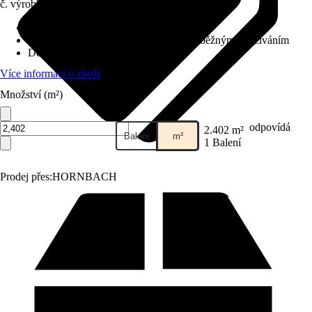
č. výrobku
6395236
Kročejová izolace
:
Neintegrované
Třída zátěže
:
32 - Komerční prostory s běžným používáním
Dekor / vzor
:
Lamela landhaus
Více informací o zboží
Množství (m²)
odpovídá
2.402 m²
Balení
m²
1 Balení
Prodej přes:
HORNBACH