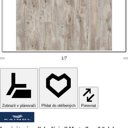
1
/
7
Zobrazit v plánovači
Porovnat