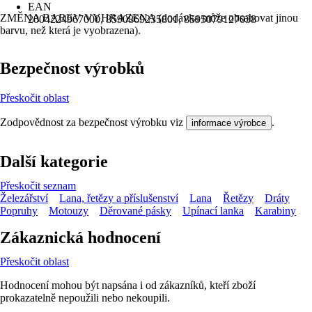
EAN
ZMĚNA BAREV VYHRAZENA (dodávka může obsahovat jinou
2004224967000, 8590869235801, 8595079127038
barvu, než která je vyobrazena).
Bezpečnost výrobků
Přeskočit oblast
Zodpovědnost za bezpečnost výrobku viz
.
informace výrobce
Další kategorie
Přeskočit seznam
Železářství
Lana, řetězy a příslušenství
Lana
Řetězy
Dráty
Popruhy
Motouzy
Děrované pásky
Upínací lanka
Karabiny
Zákaznická hodnocení
Přeskočit oblast
Hodnocení mohou být napsána i od zákazníků, kteří zboží
prokazatelně nepoužili nebo nekoupili.