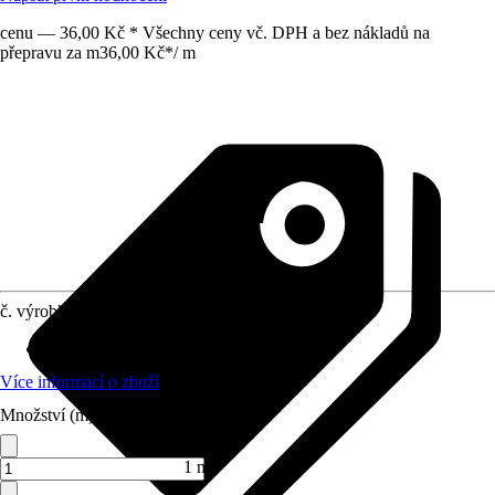
cenu — 36,00 Kč * Všechny ceny vč. DPH a bez nákladů na
přepravu za m
36,00 Kč
*
/
m
č. výrobku
4224967
Druh výrobku
:
Lano
Více informací o zboží
Množství (m)
1 m