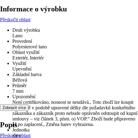
Informace o výrobku
Přeskočit oblast
Druh výrobku
Lano
Provedení
Polyesterové lano
Oblast využití
Exteriér, Interiér
Využití
Upevnění
Základní barva
Béžová
Průměr
7 mm
Upozornění
Není certifikováno, nosnost se neudává., Toto zboží lze koupit
výhradně v podobě upravené délky dle požadavků konkrétního
Zobrazit více
zákazníka a zákazník proto nebude oprávněn odstoupit od kupní
smlouvy – viz článek 3, písm. o) VOP.“ Zboží bude připraveno
Popis
až po zaplacení., Změna barev vyhrazena.
Jednotka
Přeskočit oblast
metr