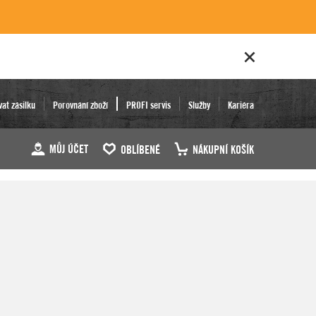
vat zásilku
Porovnání zboží
PROFI servis
Služby
Kariéra
MŮJ ÚČET
OBLÍBENÉ
NÁKUPNÍ KOŠÍK