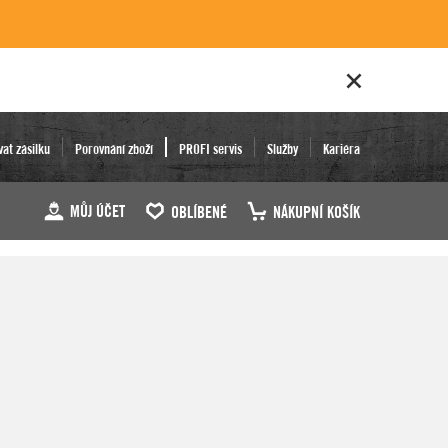
vat zásilku
Porovnání zboží
PROFI servis
Služby
Kariéra
MŮJ ÚČET
OBLÍBENÉ
NÁKUPNÍ KOŠÍK