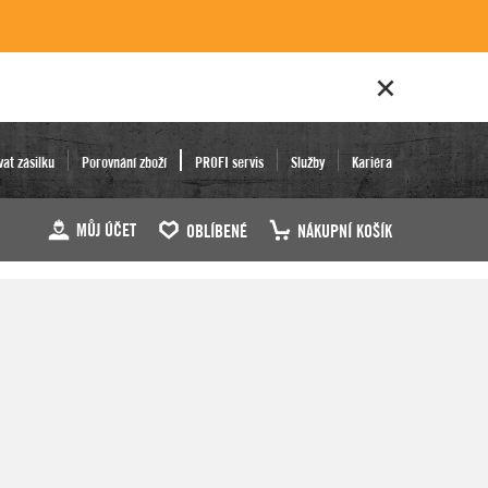
vat zásilku
Porovnání zboží
PROFI servis
Služby
Kariéra
MŮJ ÚČET
OBLÍBENÉ
NÁKUPNÍ KOŠÍK