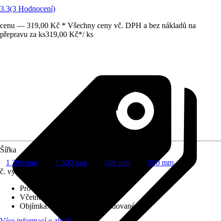
3.3
(3 Hodnocení)
cenu — 319,00 Kč * Všechny ceny vč. DPH a bez nákladů na
přepravu za ks
319,00 Kč
*
/
ks
Šířka
1 200 mm
1 500 mm
600 mm
900 mm
č. výrobku
10682351
Provedení
:
LED
Včetně světelného zdroje
:
Ano
Objímka
:
LED napevno zabudované
Více informací o zboží