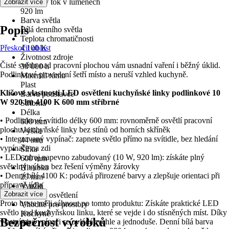
Světelný tok v lumenech
Zobrazit více
920 lm
Barva světla
Popis
Bílá denního světla
Teplota chromatičnosti
Přeskočit oblast
4 100 K
Životnost zdroje
Čisté světlo nad pracovní plochou vám usnadní vaření i běžný úklid.
30 000 h
Podlinkové provedení šetří místo a neruší vzhled kuchyně.
Materiál rámu
Plast
Klíčové vlastnosti LED osvětlení kuchyňské linky podlinkové 10
Barva podstavce
W 920 lm 4100 K 600 mm stříbrné
Stříbrná
Délka
• Podlinkové svítidlo délky 600 mm: rovnoměrně osvětlí pracovní
600 mm
plochu kuchyňské linky bez stínů od horních skříněk
Výška
• Integrovaný vypínač: zapnete světlo přímo na svítidle, bez hledání
44 mm
vypínače na zdi
Šířka
• LED zdroj napevno zabudovaný (10 W, 920 lm): získáte plný
600 mm
světelný výkon bez řešení výměny žárovky
Hloubka
• Denní bílá 4100 K: podává přirozené barvy a zlepšuje orientaci při
29 mm
přípravě jídla
Využití
Zobrazit více
Funkční osvětlení
Proto byste měli sáhnout po tomto produktu: Získáte praktické LED
Vhodné pro prostory
světlo pod kuchyňskou linku, které se vejde i do stísněných míst. Díky
Kuchyně
Bezpečnost výrobků
vlastnímu vypínači se ovládá rychle a jednoduše. Denní bílá barva
Série