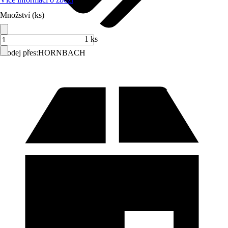
Množství (ks)
1 ks
Prodej přes:
HORNBACH