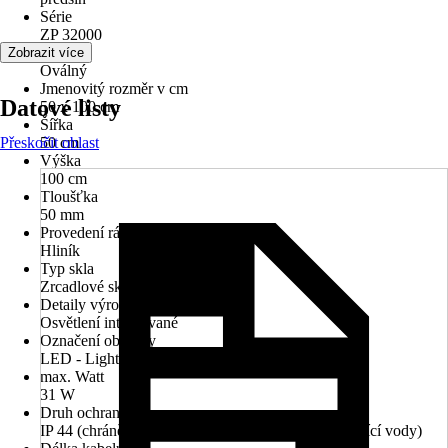
Série
ZP 32000
Tvar
Zobrazit více
Oválný
Jmenovitý rozměr v cm
Datové listy
50 x 100 cm
Šířka
Přeskočit oblast
50 cm
Výška
100 cm
Tloušťka
50 mm
Provedení rámu
Hliník
Typ skla
Zrcadlové sklo
Detaily výrobku
Osvětlení integrované
Označení objímky
LED - Light Ermitting Diode
max. Watt
31 W
Druh ochrany
IP 44 (chráněno před vniknutím cizích těles a stříkající vody)