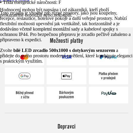
• Třída energetické náročnosti: F
Hodnocení mohou být napsána i od zákazníků, kteří zboží
Toto zrcadlo je vhodné pro různé prostory, jako jsou koupelny,
prokazatelně nepoužili nebo nekoupili.
recepce, restaurace, hotelové pokoje a další veřejné prostory. Nabízí
flexibilní možnosti upevnění jak vertikálně, tak horizontálně a je
dodáváno včetně kompletní montážní sady a kabelové spojky s
ochranou IP44. Pro bezpečnou přepravu je zrcadlo pečlivě zabaleno a
Možnosti platby
připraveno k expedici.
Zvolte
bílé LED zrcadlo 500x1000 s dotykovým senzorem
a
přidejte do svého prostoru moderní osvětlení, které kombinuje eleganci
s praktickým využitím.
Dopravci