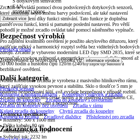
S dotykovým stmívačem
EAN
Zrcadlo se ovládá pomocí dvou podsvícených dotykových senzorů,
8595187120006
které umožňují nejen změnu barvy podsvícení, ale také nastavení
intenzity osvětlení díky funkci stmívání. Tato funkce je doplněna
Zobrazit více
paměťovou funkcí, která si pamatuje poslední nastavení. Pro větší
pohodlí je možné zrcadlo ovládat také pomocí nástěnného vypínače.
Bezpečnost výrobků
Pro zajištění kvalitního osvětlení je použito akrylového difuzoru, který
zajišťuje měkký a harmonický rozptyl světla bez viditelných bodových
Přeskočit oblast
zdrojů. Zrcadlo je vybaveno moderními LED čipy SMD 2835, které se
vyznačují vysokou svítivostí a energetickou úsporností. S životností až
Zodpovědnost za bezpečnost výrobku viz
.
informace výrobce
50 000 hodin a hustotou čipů 120/m (240/m) zajišťují stabilní a
bezblikavé osvětlení.
Další kategorie
Nosná konstrukce zrcadla je vyrobena z masivního hliníkového rámu,
který zajišťuje vysokou pevnost a stabilitu. Sklo o tloušťce 5 mm je
Přeskočit seznam
opatřeno bezpečnostní fólií, což zvyšuje bezpečnost v případě rozbití.
Koupelna a sanitární zařízení
Koupelnový nábytek a zrcadla
Zrcadlo splňuje všechny české normy a je opatřeno certifikátem CE,
Zrcadla do koupelny
Zrcadla do koupelny s osvětlením
což potvrzuje jeho kvalitu a bezpečnost.
Zrcadla do koupelny bez osvětlení
Zrcadla v rámu
Kulatá zrcadla do koupelny
Chytrá zrcadla do koupelny
Technická specifikace:
Kosmetická zrcátka
Zrcadlové dlaždice
Příslušenství pro zrcadla
• Rozměry: 500 x 1000 mm
• Délka kabelu: 80 cm
Zákaznická hodnocení
• Maximální výkon: 31 W
• Světelný tok: 2232 lm
Přeskočit oblast