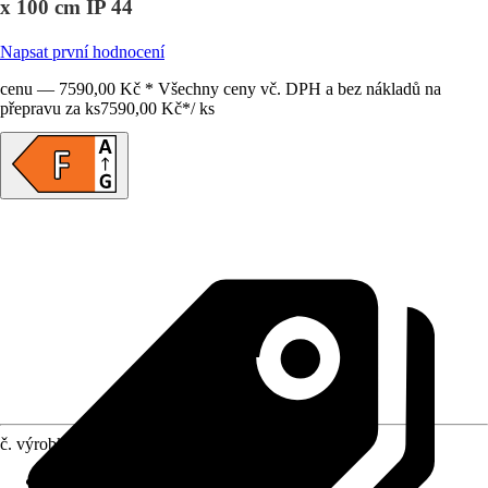
x 100 cm IP 44
Napsat první hodnocení
cenu — 7590,00 Kč * Všechny ceny vč. DPH a bez nákladů na
přepravu za ks
7590,00 Kč
*
/
ks
č. výrobku
12445126
Detaily výrobku
:
Osvětlení integrované