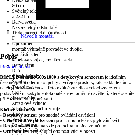
Délka kabelu
80 cm
Světelný tok
2 232 lm
Barva světla
Nastavitelný odstín bílé
Třída energetické náročnosti
Návod k montáži
F
Upozornění
montáž výhradně provádět ve dvojici
Součástí balení
Popis
kabelová spojka, montážní sada
Barva rámu
Přeskočit oblast
Bílá
Obsah balení
Bílé LED zrcadlo 500x1000 s dotykovým senzorem
je ideálním
Šrouby
řešením pro moderní koupelny a veřejné prostory, kde se klade důraz
Typ zdroje
na eleganci a funkčnost. Toto oválné zrcadlo s celoobvodovým
LED
podsvícením poskytuje dokonalé a rovnoměrné osvětlení, které oceníte
Typ osvětlení
při každodenním používání.
Zrcadlové svítidlo
Včetně světelného zdroje
Klíčové vlastnosti:
Ano
•
Dotykový senzor
pro snadné ovládání osvětlení
Výstup světla
•
Celoobvodové podsvícení
pro harmonické rozptylování světla
Po obvodu
•
Bezpečnostní fólie
na skle pro ochranu před zraněním
Ovládání světla
•
Ochrana IP44
zajišťující odolnost vůči vlhkosti