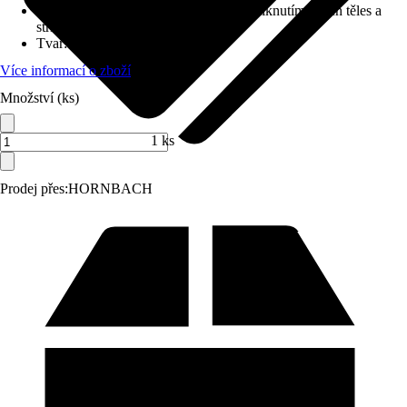
Druh ochrany
:
IP 44 (chráněno před vniknutím cizích těles a
stříkající vody)
Tvar
:
Oválný
Více informací o zboží
Množství (ks)
1 ks
Prodej přes:
HORNBACH