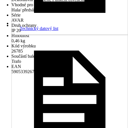
Vhodné pro prostory
Hala/ předsíň, Jídelna, Obývací pokoj, Pracovna
Série
AVAR
Druh ochrany
Technický datový list
IP 20
Hmotnost
0,46 kg
Kód výrobku
26785
Součástí balení
Trafo
EAN
5905339267856