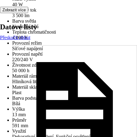
40 W
Světelný tok
Zobrazit více
3 500 lm
Barva světla
Datové listy
Neutrální bílá
Teplota chromatičnosti
Přeskočit oblast
4 000 K
Provozní režim
Síťové napájení
Provozní napětí
220/240 V
Životnost zdroje
50 000 h
Materiál rámu
Hliníková litina
Materiál skla/stínidla
Plast
Barva podstavce
Bílá
Výška
13 mm
Průměr
591 mm
Využití
Dekorativní osvětlení, Funkční osvětlení