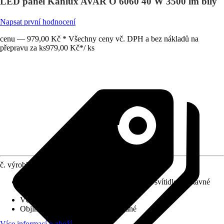
LED panel Kanlux AVAR O 6060 40 W 3500 lm bílý
Napsat první hodnocení
cenu — 979,00 Kč * Všechny ceny vč. DPH a bez nákladů na
přepravu za ks
979,00 Kč
*
/
ks
č. výrobku
12549737
Provedení
:
Dekorace, LED panel, Stropní svítidlo, Vestavné
svítidlo
Včetně světelného zdroje
:
Ano
Objímka
:
LED napevno zabudované
Více informací o zboží