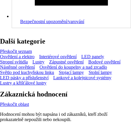
Bezpečnostní upozornění/varování
Další kategorie
Přeskočit seznam
Osvětlení a elektro
Interiérové osvětlení
LED panely
Stropní svítidla
Lustry
Zápustné osvětlení
Bodové osvětlení
Nástěnné osvětlení
Osvětlení do koupelny a nad zrcadlo
Světlo pod kuchyňskou linku
Stojací lampy
Stolní lampy
LED pásky a příslušenství
Lankové a kolejnicové systémy
Lustry a křišťálové lustry
Zákaznická hodnocení
Přeskočit oblast
Hodnocení mohou být napsána i od zákazníků, kteří zboží
prokazatelně nepoužili nebo nekoupili.