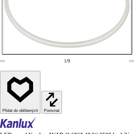
1
/
9
Porovnat