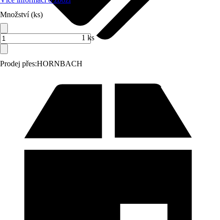
Množství (ks)
1 ks
Prodej přes:
HORNBACH