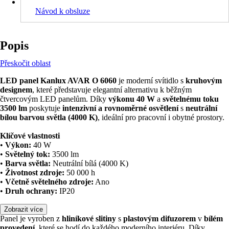
Návod k obsluze
Popis
Přeskočit oblast
LED panel Kanlux AVAR O 6060
je moderní svítidlo s
kruhovým
designem
, které představuje elegantní alternativu k běžným
čtvercovým LED panelům. Díky
výkonu 40 W
a
světelnému toku
3500 lm
poskytuje
intenzivní a rovnoměrné osvětlení
s
neutrální
bílou barvou světla (4000 K)
, ideální pro pracovní i obytné prostory.
Klíčové vlastnosti
•
Výkon:
40 W
•
Světelný tok:
3500 lm
•
Barva světla:
Neutrální bílá (4000 K)
•
Životnost zdroje:
50 000 h
•
Včetně světelného zdroje:
Ano
•
Druh ochrany:
IP20
Zobrazit více
Panel je vyroben z
hliníkové slitiny
s
plastovým difuzorem
v
bílém
provedení
, které se hodí do každého moderního interiéru. Díky