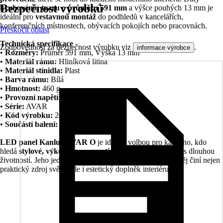
Bezpečnost výrobků
kruhovému tvaru o průměru 591 mm
a výšce pouhých 13 mm je
ideální pro
vestavnou montáž
do podhledů v kancelářích,
konferenčních místnostech, obývacích pokojích nebo pracovnách.
Přeskočit oblast
Technická specifikace
Zodpovědnost za bezpečnost výrobku viz
.
informace výrobce
•
Rozměry:
Průměr 591 mm, Výška 13 mm
•
Materiál rámu:
Hliníková litina
•
Materiál stínidla:
Plast
•
Barva rámu:
Bílá
•
Hmotnost:
460 g
•
Provozní napětí:
220/240 V
•
Série:
AVAR
•
Kód výrobku:
2678
•
Součástí balení:
Trafo
LED panel Kanlux AVAR O
je ideální volbou pro každého, kdo
hledá
stylové, výkonné a energeticky úsporné osvětlení
s dlouhou
životností. Jeho jedinečný design a kvalitní zpracování z něj činí nejen
praktický zdroj světla, ale i estetický doplněk interiéru.