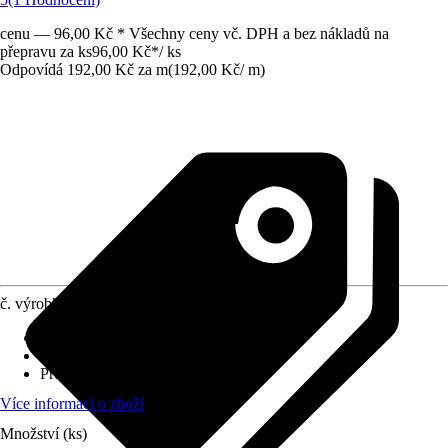
cenu — 96,00 Kč * Všechny ceny vč. DPH a bez nákladů na
přepravu za ks
96,00 Kč
*
/
ks
Odpovídá 192,00 Kč za m
(
192,00 Kč
/
m
)
č. výrobku
10305126
Vhodné pro
:
Osvětlení místnosti
Barva světla
:
Teplá bílá
Provozní napětí
:
12 V
Více informací o zboží
Množství (ks)