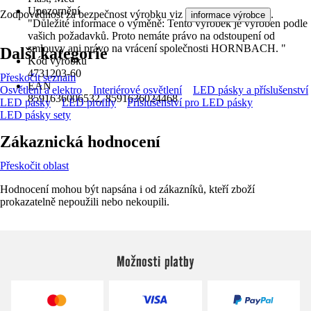
Upozornění
Zodpovědnost za bezpečnost výrobku viz
.
informace výrobce
"Důležité informace o výměně: Tento výrobek je vyroben podle
vašich požadavků. Proto nemáte právo na odstoupení od
smlouvy ani právo na vrácení společnosti HORNBACH. "
Další kategorie
Kód výrobku
4731203-60
Přeskočit seznam
EAN
Osvětlení a elektro
Interiérové osvětlení
LED pásky a příslušenství
8591636006532, 8591636024468
LED pásky
LED profily
Příslušenství pro LED pásky
LED pásky sety
Zákaznická hodnocení
Přeskočit oblast
Hodnocení mohou být napsána i od zákazníků, kteří zboží
prokazatelně nepoužili nebo nekoupili.
Možnosti platby