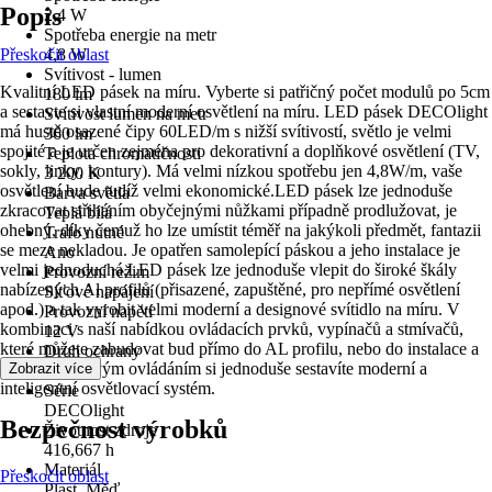
Popis
2,4 W
Spotřeba energie na metr
Přeskočit oblast
4,8 W
Svítivost - lumen
Kvalitní LED pásek na míru. Vyberte si patřičný počet modulů po 5cm
180 lm
a sestavte si vlastní moderní osvětlení na míru. LED pásek DECOlight
Svítivost lumen na metr
má hustě osazené čipy 60LED/m s nižší svítivostí, světlo je velmi
360 lm
spojité a je určen zejména pro dekorativní a doplňkové osvětlení (TV,
Teplota chromatičnosti
sokly, linky, kontury). Má velmi nízkou spotřebu jen 4,8W/m, vaše
3 200 K
osvětlení bude tudíž velmi ekonomické.LED pásek lze jednoduše
Barva světla
zkracovat střiháním obyčejnými nůžkami případně prodlužovat, je
Teplá bílá
ohebný, díky čemuž ho lze umístit téměř na jakýkoli předmět, fantazii
Trafo nutné
se meze nekladou. Je opatřen samolepící páskou a jeho instalace je
Ano
velmi jednoduchá.LED pásek lze jednoduše vlepit do široké škály
Provozní režim
nabízených Al profilů (přisazené, zapuštěné, pro nepřímé osvětlení
Síťové napájení
apod.) a tak vyrobit velmi moderní a designové svítidlo na míru. V
Provozní napětí
kombinaci s naší nabídkou ovládacích prvků, vypínačů a stmívačů,
12 V
které můžete zabudovat bud přímo do AL profilu, nebo do instalace a
Druh ochrany
ovládat dálkovým ovládáním si jednoduše sestavíte moderní a
Zobrazit více
IP 65
inteligentní osvětlovací systém.
Série
DECOlight
Bezpečnost výrobků
Životnost zdroje
416,667 h
Materiál
Přeskočit oblast
Plast, Měď