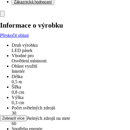
Zákaznická hodnocení
Informace o výrobku
Přeskočit oblast
Druh výrobku
LED pásek
Vhodné pro
Osvětlení místnosti
Oblast využití
Interiér
Délka
0,5 m
Šířka
0,8 cm
Výška
0,3 cm
Počet světelných zdrojů
30
Počet světelných zdrojů na metr
Zobrazit více
60
Spotřeba energie