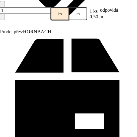
odpovídá
1 ks
ks
m
0,50 m
Prodej přes:
HORNBACH