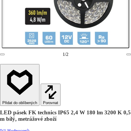
1
/
2
Porovnat
LED pásek FK technics IP65 2,4 W 180 lm 3200 K 0,5
m bílý, metrážové zboží
5
(1 Hodnocení)