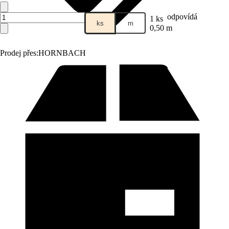
odpovídá
1 ks
ks
m
0,50 m
Prodej přes:
HORNBACH