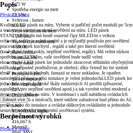
Popis
6,25 W
Spotřeba energie na metr
Přeskočit oblast
12,5 W
Svítivost - lumen
Kvalitní LED pásek na míru. Vyberte si patřičný počet modulů po 5cm
600 lm
a sestavte si vlastní moderní osvětlení na míru. LED pásek
Svítivost lumen na metr
STANDARDlight má hustě osazené čipy 60LED/m s velkou
1 200 lm
svítivostí, světlo je velmi spojité a je nejčastěji používán pro osvětlení
Teplota chromatičnosti
pracovních desek kuchyní , regálů a také pro hlavní osvětlení
4 300 K
(kuchyňské linky, sokly, nepřímé osvětlení, regály). Má velmi nízkou
Barva světla
spotřebu jen 12,5W/m, vaše osvětlení bude tudíž velmi
Neutrální bílá
ekonomické.LED pásek lze jednoduše zkracovat střiháním obyčejnými
Trafo nutné
nůžkami případně prodlužovat, je ohebný, díky čemuž ho lze umístit
Ano
téměř na jakýkoli předmět, fantazii se meze nekladou. Je opatřen
Provozní režim
samolepící páskou a jeho instalace je velmi jednoduchá.LED pásek lze
Síťové napájení
jednoduše vlepit do široké škály nabízených Al profilů (přisazené,
Provozní napětí
zapuštěné, pro nepřímé osvětlení apod.) a tak vyrobit velmi moderní a
12 V
designové svítidlo na míru. V kombinaci s naší nabídkou ovládacích
Druh ochrany
prvků, vypínačů a stmívačů, které můžete zabudovat bud přímo do AL
Zobrazit více
IP 65
profilu, nebo do instalace a ovládat dálkovým ovládáním si jednoduše
Série
sestavíte moderní a inteligentní osvětlovací systém.
STANDARDlight
Bezpečnost výrobků
Životnost zdroje
416,667 h
Materiál
Přeskočit oblast
Plast, Měď