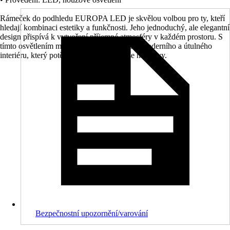
Rámeček do podhledu EUROPA LED je skvělou volbou pro ty, kteří
hledají kombinaci estetiky a funkčnosti. Jeho jednoduchý, ale elegantní
design přispívá k vytvoření příjemné atmosféry v každém prostoru. S
tímto osvětlením můžete snadno dosáhnout moderního a útulného
interiéru, který potěší nejen vás, ale i vaše návštěvy.
Bezpečnostní upozornění/varování