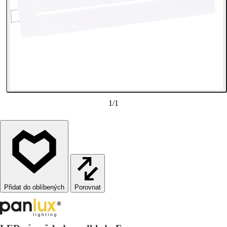
1
/
1
Porovnat