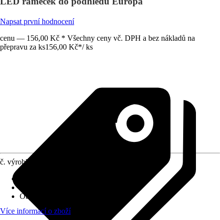
LED rámeček do podhledu Europa
Napsat první hodnocení
cenu — 156,00 Kč * Všechny ceny vč. DPH a bez nákladů na
přepravu za ks
156,00 Kč
*
/
ks
č. výrobku
6780430
Provedení
:
Nouzové osvětlení
Včetně světelného zdroje
:
Ne
Objímka
:
není relevant.
Více informací o zboží