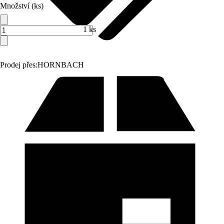
Množství (ks)
1 ks
Prodej přes:
HORNBACH