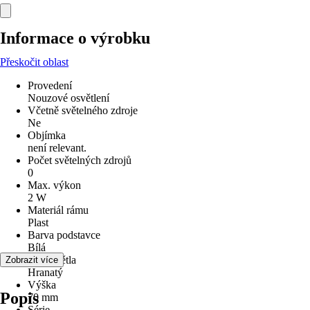
Informace o výrobku
Přeskočit oblast
Provedení
Nouzové osvětlení
Včetně světelného zdroje
Ne
Objímka
není relevant.
Počet světelných zdrojů
0
Max. výkon
2 W
Materiál rámu
Plast
Barva podstavce
Bílá
Tvar světla
Zobrazit více
Hranatý
Výška
Popis
70 mm
Série