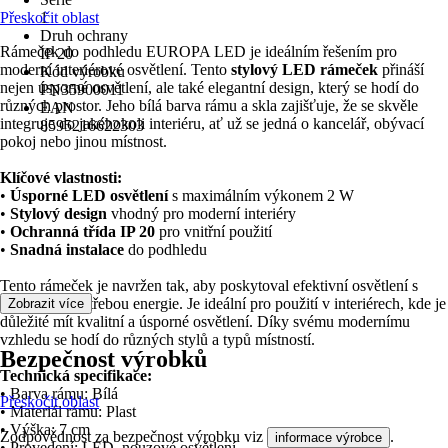
Přeskočit oblast
1
Druh ochrany
Rámeček do podhledu EUROPA LED je ideálním řešením pro
IP 20
moderní interiérové osvětlení. Tento
stylový LED rámeček
přináší
Kód výrobku
nejen úsporné osvětlení, ale také elegantní design, který se hodí do
PN35900011
různých prostor. Jeho bílá barva rámu a skla zajišťuje, že se skvěle
EAN
integruje do jakéhokoli interiéru, ať už se jedná o kancelář, obývací
8595216622303
pokoj nebo jinou místnost.
Klíčové vlastnosti:
•
Úsporné LED osvětlení
s maximálním výkonem 2 W
•
Stylový design
vhodný pro moderní interiéry
•
Ochranná třída IP 20
pro vnitřní použití
•
Snadná instalace
do podhledu
Tento rámeček je navržen tak, aby poskytoval efektivní osvětlení s
minimální spotřebou energie. Je ideální pro použití v interiérech, kde je
Zobrazit více
důležité mít kvalitní a úsporné osvětlení. Díky svému modernímu
vzhledu se hodí do různých stylů a typů místností.
Bezpečnost výrobků
Technická specifikace:
• Barva rámu: Bílá
Přeskočit oblast
• Materiál rámu: Plast
• Výška: 7 cm
Zodpovědnost za bezpečnost výrobku viz
.
informace výrobce
• Provedení: LED, nouzové osvětlení