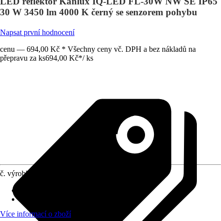
LED reflektor Kanlux IQ-LED FL-30W NW SE IP65
30 W 3450 lm 4000 K černý se senzorem pohybu
Napsat první hodnocení
cenu — 694,00 Kč * Všechny ceny vč. DPH a bez nákladů na
přepravu za ks
694,00 Kč
*
/
ks
č. výrobku
12130786
Provedení
:
LED panel, Reflektor
Druh ochrany
:
IP 65
Více informací o zboží