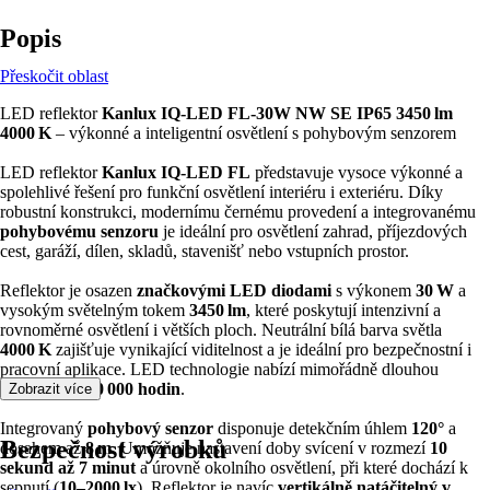
Popis
Přeskočit oblast
LED reflektor
Kanlux IQ‑LED FL‑30W NW SE IP65 3450 lm
4000 K
– výkonné a inteligentní osvětlení s pohybovým senzorem
LED reflektor
Kanlux IQ‑LED FL
představuje vysoce výkonné a
spolehlivé řešení pro funkční osvětlení interiéru i exteriéru. Díky
robustní konstrukci, modernímu černému provedení a integrovanému
pohybovému senzoru
je ideální pro osvětlení zahrad, příjezdových
cest, garáží, dílen, skladů, stavenišť nebo vstupních prostor.
Reflektor je osazen
značkovými LED diodami
s výkonem
30 W
a
vysokým světelným tokem
3450 lm
, které poskytují intenzivní a
rovnoměrné osvětlení i větších ploch. Neutrální bílá barva světla
4000 K
zajišťuje vynikající viditelnost a je ideální pro bezpečnostní i
pracovní aplikace. LED technologie nabízí mimořádně dlouhou
životnost až
50 000 hodin
.
Zobrazit více
Integrovaný
pohybový senzor
disponuje detekčním úhlem
120°
a
Bezpečnost výrobků
dosahem až
8 m
. Umožňuje nastavení doby svícení v rozmezí
10
sekund až 7 minut
a úrovně okolního osvětlení, při které dochází k
sepnutí (
10–2000 lx
). Reflektor je navíc
vertikálně natáčitelný v