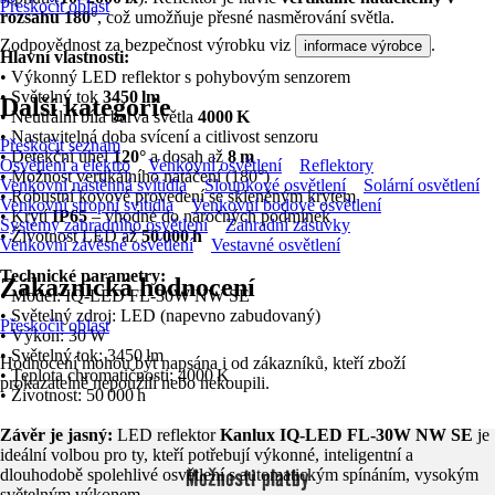
Přeskočit oblast
rozsahu 180°
, což umožňuje přesné nasměrování světla.
Zodpovědnost za bezpečnost výrobku viz
.
informace výrobce
Hlavní vlastnosti:
• Výkonný LED reflektor s pohybovým senzorem
• Světelný tok
3450 lm
Další kategorie
• Neutrální bílá barva světla
4000 K
• Nastavitelná doba svícení a citlivost senzoru
Přeskočit seznam
• Detekční úhel
120°
a dosah až
8 m
Osvětlení a elektro
Venkovní osvětlení
Reflektory
• Možnost vertikálního natáčení (180°)
Venkovní nástěnná svítidla
Sloupkové osvětlení
Solární osvětlení
• Robustní kovové provedení se skleněným krytem
Venkovní stropní svítidla
Venkovní bodové osvětlení
• Krytí
IP65
– vhodné do náročných podmínek
Systémy zahradního osvětlení
Zahradní zásuvky
• Životnost LED až
50 000 h
Venkovní závěsné osvětlení
Vestavné osvětlení
Technické parametry:
Zákaznická hodnocení
• Model: IQ‑LED FL‑30W NW SE
• Světelný zdroj: LED (napevno zabudovaný)
Přeskočit oblast
• Výkon: 30 W
• Světelný tok: 3450 lm
Hodnocení mohou být napsána i od zákazníků, kteří zboží
• Teplota chromatičnosti: 4000 K
prokazatelně nepoužili nebo nekoupili.
• Životnost: 50 000 h
Závěr je jasný:
LED reflektor
Kanlux IQ‑LED FL‑30W NW SE
je
ideální volbou pro ty, kteří potřebují výkonné, inteligentní a
Možnosti platby
dlouhodobě spolehlivé osvětlení s automatickým spínáním, vysokým
světelným výkonem.