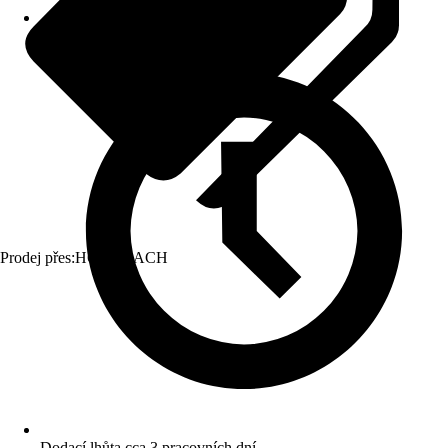
Prodej přes:
HORNBACH
Dodací lhůta cca 3 pracovních dní