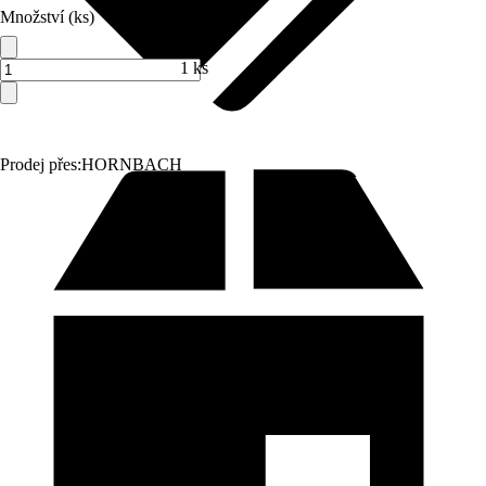
Množství (ks)
1 ks
Prodej přes:
HORNBACH