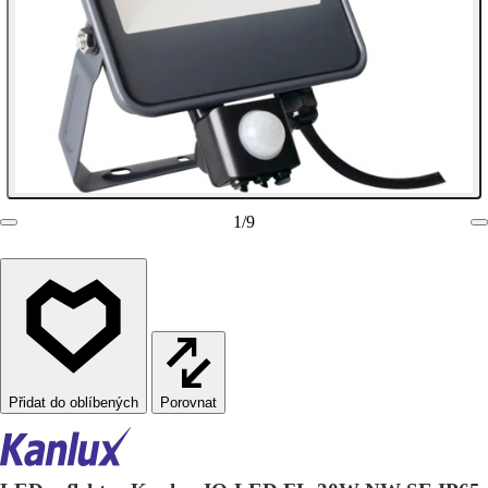
1
/
9
Porovnat