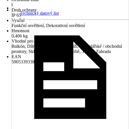
l
Druh ochrany
Technický datový list
IP 65
Využití
Funkční osvětlení, Dekorativní osvětlení
Hmotnost
0,406 kg
Vhodné pro prostory
Balkón, Dílna, Garáž, Hala/ předsíň, Kancelářské / obchodní
prostory, Sklep, Schodiště, Staveniště, Terasa, Zahrada
EAN
5905339338877