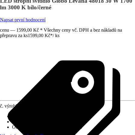
LED stropní svítidlo Globo Levana 48018 30 W 1700
lm 3000 K bílo/černé
Napsat první hodnocení
cenu — 1599,00 Kč * Všechny ceny vč. DPH a bez nákladů na
přepravu za ks
1599,00 Kč
*
/
ks
č. výrobku
10469022
Provedení
:
Stropní svítidlo
Včetně světelného zdroje
:
Ano
Objímka
:
LED napevno zabudované