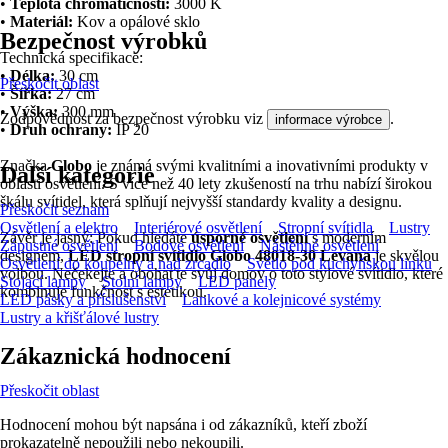
•
Teplota chromatičnosti:
3000 K
•
Materiál:
Kov a opálové sklo
Bezpečnost výrobků
Technická specifikace:
•
Délka:
30 cm
Přeskočit oblast
•
Šířka:
27 cm
•
Výška:
300 mm
Zodpovědnost za bezpečnost výrobku viz
.
informace výrobce
•
Druh ochrany:
IP 20
Značka
Globo
je známá svými kvalitními a inovativními produkty v
Další kategorie
oblasti osvětlení. S více než 40 lety zkušeností na trhu nabízí širokou
škálu svítidel, která splňují nejvyšší standardy kvality a designu.
Přeskočit seznam
Osvětlení a elektro
Interiérové osvětlení
Stropní svítidla
Lustry
Závěr je jasný: Pokud hledáte
úsporné osvětlení
s moderním
Zápustné osvětlení
Bodové osvětlení
Nástěnné osvětlení
designem,
LED stropní svítidlo Globo 48018-30 Levana
je skvělou
Osvětlení do koupelny a nad zrcadlo
Světlo pod kuchyňskou linku
volbou. Nečekejte a obohaťte svůj domov o toto stylové svítidlo, které
Stojací lampy
Stolní lampy
LED panely
kombinuje funkčnost s estetikou.
LED pásky a příslušenství
Lankové a kolejnicové systémy
Lustry a křišťálové lustry
Zákaznická hodnocení
Přeskočit oblast
Hodnocení mohou být napsána i od zákazníků, kteří zboží
prokazatelně nepoužili nebo nekoupili.