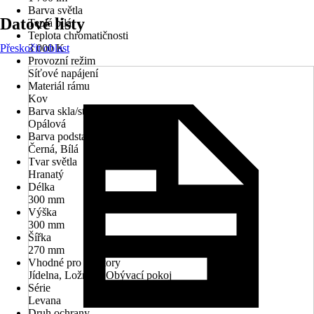
Barva světla
Datové listy
Teplá bílá
Teplota chromatičnosti
Přeskočit oblast
3 000 K
Provozní režim
Síťové napájení
Materiál rámu
Kov
Barva skla/stínidla
Opálová
Barva podstavce
Černá, Bílá
Tvar světla
Hranatý
Délka
300 mm
Výška
300 mm
Šířka
270 mm
Vhodné pro prostory
Jídelna, Ložnice, Obývací pokoj
Série
Levana
Druh ochrany