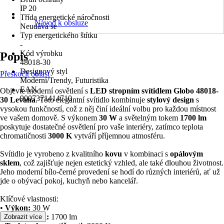
IP 20
Třída energetické náročnosti
Návod k obsluze
Neudává se
Typ energetického štítku
-
Kód výrobku
Popis
48018-30
Designový styl
Přeskočit oblast
Moderní/Trendy, Futuristika
EAN
Objevte moderní osvětlení s
LED stropním svítidlem Globo 48018-
9007371414710
30 Levana
. Toto elegantní svítidlo kombinuje
stylový design
s
vysokou funkčností, což z něj činí ideální volbu pro každou místnost
ve vašem domově. S výkonem
30 W
a světelným tokem
1700 lm
poskytuje dostatečné osvětlení pro vaše interiéry, zatímco teplota
chromatičnosti
3000 K
vytváří příjemnou atmosféru.
Svítidlo je vyrobeno z kvalitního
kovu
v kombinaci s
opálovým
sklem
, což zajišťuje nejen estetický vzhled, ale také dlouhou životnost.
Jeho moderní bílo-černé provedení se hodí do různých interiérů, ať už
jde o obývací pokoj, kuchyň nebo kancelář.
Klíčové vlastnosti:
•
Výkon:
30 W
•
Světelný tok:
1700 lm
Zobrazit více