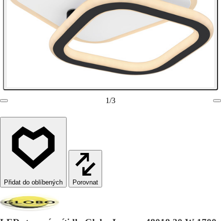
1
/
3
Porovnat