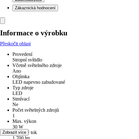
Zákaznická hodnocení
Informace o výrobku
Přeskočit oblast
Provedení
Stropní svítidlo
Včetně světelného zdroje
Ano
Objímka
LED napevno zabudované
Typ zdroje
LED
Stmívací
Ne
Počet světelných zdrojů
1
Max. výkon
30 W
Světelný tok
Zobrazit více
1 700 lm