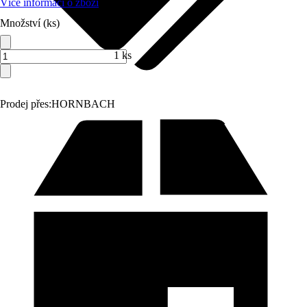
Více informací o zboží
Množství (ks)
1 ks
Prodej přes:
HORNBACH