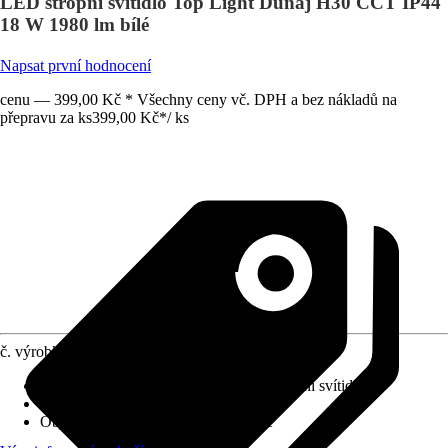
LED stropní svítidlo Top Light Dunaj H30 CCT IP44
18 W 1980 lm bílé
Napsat první hodnocení
cenu — 399,00 Kč * Všechny ceny vč. DPH a bez nákladů na
přepravu za ks
399,00 Kč
*
/
ks
č. výrobku
12747061
Provedení
:
LED, Nástěnné svítidlo, Stropní svítidlo
Včetně světelného zdroje
:
Ano
Objímka
:
LED napevno zabudované