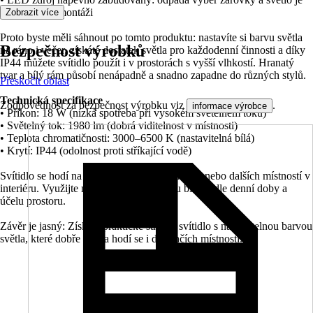
připravené k montáži
Zobrazit více
Proto byste měli sáhnout po tomto produktu: nastavíte si barvu světla
Bezpečnost výrobků
na ráno i večer, získáte dostatek světla pro každodenní činnosti a díky
IP44 můžete svítidlo použít i v prostorách s vyšší vlhkostí. Hranatý
tvar a bílý rám působí nenápadně a snadno zapadne do různých stylů.
Přeskočit oblast
Technická specifikace
Zodpovědnost za bezpečnost výrobku viz
.
informace výrobce
• Příkon: 18 W (nízká spotřeba při vysokém světelném toku)
• Světelný tok: 1980 lm (dobrá viditelnost v místnosti)
• Teplota chromatičnosti: 3000–6500 K (nastavitelná bílá)
• Krytí: IP44 (odolnost proti stříkající vodě)
Svítidlo se hodí na strop do koupelny, chodby nebo dalších místností v
interiéru. Využijte možnost volby odstínu bílé podle denní doby a
účelu prostoru.
Závěr je jasný: Získáte praktické stropní svítidlo s nastavitelnou barvou
světla, které dobře svítí a hodí se i do vlhčích místností.