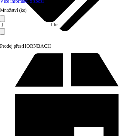
Více informací o zboží
Množství (ks)
1 ks
Prodej přes:
HORNBACH