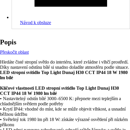
Návod k obsluze
Popis
Přeskočit oblast
Hledáte čisté stropní světlo do interiéru, které zvládne i vlhčí prostředí.
Díky nastavení odstínu bílé si snadno doladíte atmosféru podle situace.
LED stropní svítidlo Top Light Dunaj H30 CCT IP44 18 W 1980
lm bílé
Klíčové vlastnosti LED stropní svítidlo Top Light Dunaj H30
CCT IP44 18 W 1980 lm bílé
• Nastavitelný odstín bílé 3000–6500 K: přepnete mezi teplejším a
chladnějším světlem podle potřeby
• Krytí IP44: vhodné do míst, kde se může objevit vlhkost, a usnadní
běžnou údržbu
• Světelný tok 1980 lm při 18 W: získáte výrazné osvětlení při nízkém
příkonu
• LED zdroj napevno zabudovaný: odpadá výběr žárovky a světlo je