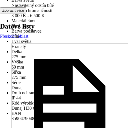
Barva světla
Nastavitelný odstín bílé
Teplota chromatičnosti
Zobrazit více
3 000 K - 6 500 K
Materiál rámu
Datové listy
Plast, Kov
Barva podstavce
Přeskočit oblast
Bílá
Tvar světla
Hranatý
Délka
275 mm
Výška
60 mm
Šířka
275 mm
Série
Dunaj
Druh ochrany
IP 44
Kód výrobku
Dunaj H30 CCT
EAN
8590479048907