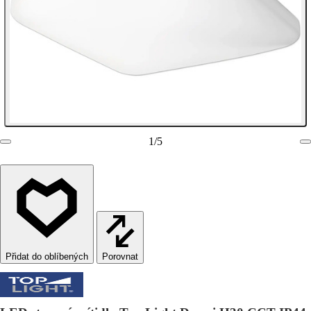
1
/
5
Porovnat