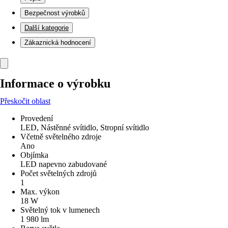
Bezpečnost výrobků
Další kategorie
Zákaznická hodnocení
Informace o výrobku
Přeskočit oblast
Provedení
LED, Nástěnné svítidlo, Stropní svítidlo
Včetně světelného zdroje
Ano
Objímka
LED napevno zabudované
Počet světelných zdrojů
1
Max. výkon
18 W
Světelný tok v lumenech
1 980 lm