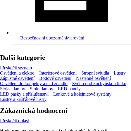
Bezpečnostní upozornění/varování
Další kategorie
Přeskočit seznam
Osvětlení a elektro
Interiérové osvětlení
Stropní svítidla
Lustry
Zápustné osvětlení
Bodové osvětlení
Nástěnné osvětlení
Osvětlení do koupelny a nad zrcadlo
Světlo pod kuchyňskou linku
Stojací lampy
Stolní lampy
LED panely
LED pásky a příslušenství
Lankové a kolejnicové systémy
Lustry a křišťálové lustry
Zákaznická hodnocení
Přeskočit oblast
Hodnocení mohou být napsána i od zákazníků, kteří zboží