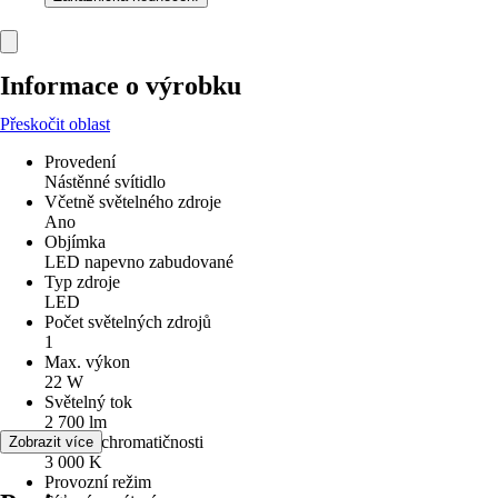
Informace o výrobku
Přeskočit oblast
Provedení
Nástěnné svítidlo
Včetně světelného zdroje
Ano
Objímka
LED napevno zabudované
Typ zdroje
LED
Počet světelných zdrojů
1
Max. výkon
22 W
Světelný tok
2 700 lm
Teplota chromatičnosti
Zobrazit více
3 000 K
Provozní režim