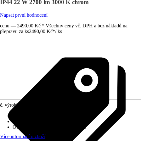
IP44 22 W 2700 lm 3000 K chrom
Napsat první hodnocení
cenu — 2490,00 Kč * Všechny ceny vč. DPH a bez nákladů na
přepravu za ks
2490,00 Kč
*
/
ks
č. výrobku
10492329
Provedení
:
Nástěnné svítidlo
Včetně světelného zdroje
:
Ano
Objímka
:
LED napevno zabudované
Více informací o zboží