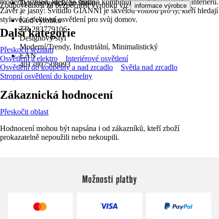
moderní vzhled, který se snadno kombinuje s ostatními prvky interiéru.
Typ energetického štítku
Zodpovědnost za bezpečnost výrobku viz
.
informace výrobce
Závěr je jasný: Svítidlo GIANNI je skvělou volbou pro ty, kteří hledají
-
stylové a efektivní osvětlení pro svůj domov.
Kód výrobku
TR 283779106
Další kategorie
Designový styl
Moderní/Trendy, Industriální, Minimalistický
Přeskočit seznam
EAN
Osvětlení a elektro
Interiérové osvětlení
4017807508093
Osvětlení do koupelny a nad zrcadlo
Světla nad zrcadlo
Stropní osvětlení do koupelny
Zákaznická hodnocení
Přeskočit oblast
Hodnocení mohou být napsána i od zákazníků, kteří zboží
prokazatelně nepoužili nebo nekoupili.
Možnosti platby