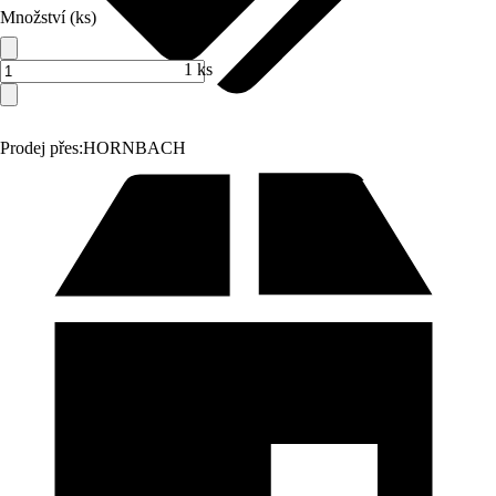
Množství (ks)
1 ks
Prodej přes:
HORNBACH