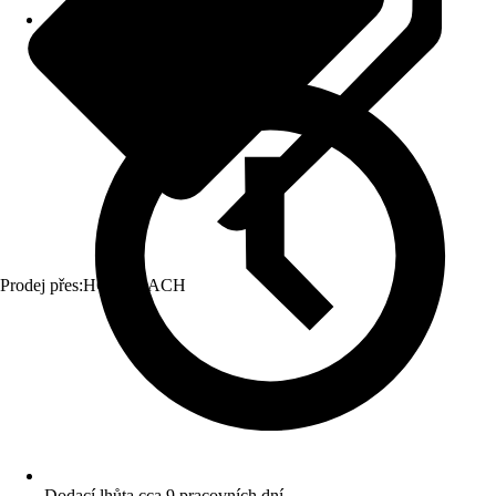
Prodej přes:
HORNBACH
Dodací lhůta cca 9 pracovních dní