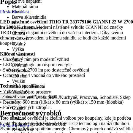
Popis
Síťové napájení
Materiál rámu
Přeskočit oblast
Kov
Barva skla/stínidla
LED nástěnné osvětlení TRIO TR 283779106 GIANNI 22 W 2700
Bílá
lm 3000 K chrom.
Moderní nástěnné svítidlo GIANNI od značky
Barva podstavce
TRIO přináší elegantní osvětlení do vašeho interiéru. Díky svému
Chrom
chromovému provedení a bílému stínidlu se hodí do každé moderní
Tvar světla
koupelny.
Oválný
Výška
Klíčové vlastnosti
80 mm
• Chromový rám pro moderní vzhled
Šířka
• LED technologie pro úsporu energie
600 mm
• Světelný tok 2700 lm pro dostatečné osvětlení
Hloubka
• Ochrana IP 44 vhodná do vlhkého prostředí
150 mm
Využití
Technická specifikace
Funkční osvětlení
• Výkon: 22 W
Vhodné pro prostory
• Teplota chromatičnosti: 3000 K
Zobrazit více
Hala/ předsíň, Koupelna, Kuchyně, Pracovna, Schodiště, Sklep
• Rozměry: 600 mm (šířka) x 80 mm (výška) x 150 mm (hloubka)
Série
• Počet světelných zdrojů: 1
Gianni
Bezpečnost výrobků
Druh ochrany
Toto nástěnné osvětlení je ideální volbou pro koupelny, kde je potřeba
IP 44
kvalitní a spolehlivé osvětlení. Díky LED technologii nabízí dlouhou
Třída energetické náročnosti
Přeskočit oblast
životnost a nízkou spotřebu energie. Chromový povrch dodává svítidlu
Neudává se