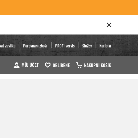
vat zásilku
Porovnání zboží
PROFI servis
Služby
Kariéra
MŮJ ÚČET
OBLÍBENÉ
NÁKUPNÍ KOŠÍK