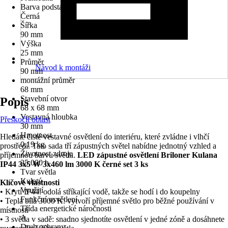
Barva podstavce
Černá
Šířka
90 mm
Výška
25 mm
Průměr
Návod k montáži
90 mm
montážní průměr
68 mm
Stavební otvor
Popis
68 x 68 mm
Vestavná hloubka
Přeskočit oblast
30 mm
Hmotnost
Hledáte čisté vestavné osvětlení do interiéru, které zvládne i vlhčí
0,19 kg
prostředí. Tato sada tří zápustných světel nabídne jednotný vzhled a
Životnost zdroje
příjemnou barvu světla.
LED zápustné osvětlení Briloner Kulana
25 000 h
IP44 3x5 W 3x460 lm 3000 K černé set 3 ks
Tvar světla
Kulatý
Klíčové vlastnosti
Využití
• Krytí IP44: odolá stříkající vodě, takže se hodí i do koupelny
Funkční osvětlení
• Teplá bílá 3000 K: vytvoří příjemné světlo pro běžné používání v
Třída energetické náročnosti
místnosti
A
• 3 světla v sadě: snadno sjednotíte osvětlení v jedné zóně a dosáhnete
Druh ochrany