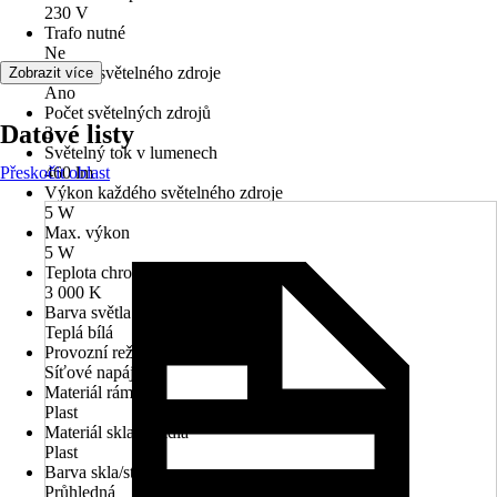
230 V
Trafo nutné
Ne
Včetně světelného zdroje
Zobrazit více
Ano
Počet světelných zdrojů
Datové listy
3
Světelný tok v lumenech
Přeskočit oblast
460 lm
Výkon každého světelného zdroje
5 W
Max. výkon
5 W
Teplota chromatičnosti
3 000 K
Barva světla
Teplá bílá
Provozní režim
Síťové napájení
Materiál rámu
Plast
Materiál skla/stínidla
Plast
Barva skla/stínidla
Průhledná