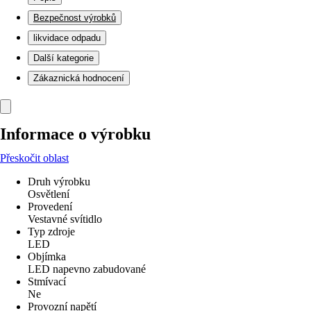
Bezpečnost výrobků
likvidace odpadu
Další kategorie
Zákaznická hodnocení
Informace o výrobku
Přeskočit oblast
Druh výrobku
Osvětlení
Provedení
Vestavné svítidlo
Typ zdroje
LED
Objímka
LED napevno zabudované
Stmívací
Ne
Provozní napětí