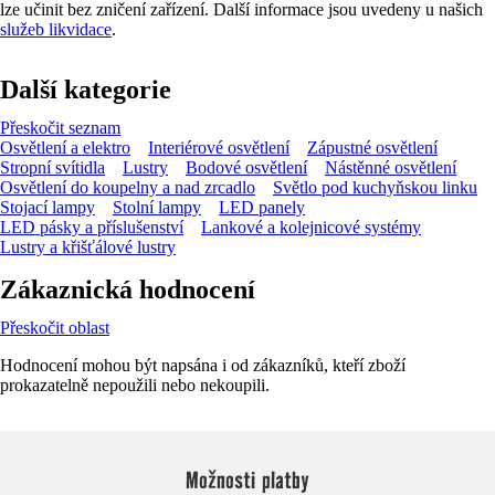
lze učinit bez zničení zařízení. Další informace jsou uvedeny u našich
služeb likvidace
.
Další kategorie
Přeskočit seznam
Osvětlení a elektro
Interiérové osvětlení
Zápustné osvětlení
Stropní svítidla
Lustry
Bodové osvětlení
Nástěnné osvětlení
Osvětlení do koupelny a nad zrcadlo
Světlo pod kuchyňskou linku
Stojací lampy
Stolní lampy
LED panely
LED pásky a příslušenství
Lankové a kolejnicové systémy
Lustry a křišťálové lustry
Zákaznická hodnocení
Přeskočit oblast
Hodnocení mohou být napsána i od zákazníků, kteří zboží
prokazatelně nepoužili nebo nekoupili.
Možnosti platby