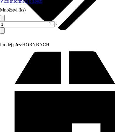
Více informací o zboží
Množství (ks)
1 ks
Prodej přes:
HORNBACH