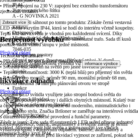
rovnoměrnějšího světla
IP 44
• Přímé připojení na 230 V: zapojení bez externího transformátoru
Typ energetického štítku
zjednoduší instalaci
A - G NOVINKA 2021
Série
Proto byste měli sáhnout po tomto produktu: Získáte černá vestavná
Zobrazit více
Kulana
LED světla s krytím IP44, která se hodí do interiéru včetně koupelny.
Designový styl
Teplá bílá barva světla je vhodná pro každodenní svícení. Díky
Bezpečnost výrobků
Minimalistický, Moderní, Industriální
přímému napojení na 230 V neřešíte samostatné trafo. Sada tří kusů
Kód výrobku
pomůže sladit vzhled stropu v jedné místnosti.
7046-035
Přeskočit oblast
Vhodné pro prostory
Technická specifikace
Obytné prostory, Pracovna, Obývací pokoj, V domě
• Příkon: 3x 5 W pro úsporné funkční svícení
Zodpovědnost za bezpečnost výrobku viz
.
informace výrobce
Oblast využití
• Světelný tok: 460 lm na světlo pro jasné osvětlení prostoru
Interiér
• Teplota chromatičnosti: 3000 K (teplá bílá) pro příjemný tón světla
Obsah
• Rozměry pro montáž: průměr 90 mm, montážní průměr 68 mm,
likvidace odpadu
3 Kus
vestavná hloubka 30 mm pro plánování otvoru ve stropě
Funkce
Přeskočit oblast
Basic
Zápustná LED svítidla využijete jako stropní bodová světla do
Pokyny k likvidaci
obývacího pokoje, pracovny i dalších obytných místností. Kulatý tvar
Řiďte se pokyny pro likvidaci
a černé provedení dobře zapadne do moderního, minimalistického i
EAN
industriálního stylu. Značka Briloner se zaměřuje na interiérová svítidla
4002707392569
s důrazem na jednoduché provedení a funkční parametry.
Závěr je jasný: Tato sada tří vestavných LED světel přinese jednotný
Elektrospotřebiče, baterie, akumulátory a světelné zdroje se nesmí
vzhled, příjemné teplé bílé světlo a jistotu použití i ve vlhčích
vyhazovat spolu s domovním odpadem. Baterie, akumulátory a
prostorách díky krytí IP44.
světelné zdroje se musí před likvidací vyjmout ze zařízení, pokud tak