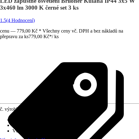
LED zápustné osvětlení Briloner Kulana IP44 3x5 W
3x460 lm 3000 K černé set 3 ks
1.5
(4 Hodnocení)
cenu — 779,00 Kč * Všechny ceny vč. DPH a bez nákladů na
přepravu za ks
779,00 Kč
*
/
ks
č. výrobku
10326952
Objímka
:
LED napevno zabudované
Druh ochrany
:
IP 44
Včetně světelného zdroje
:
Ano