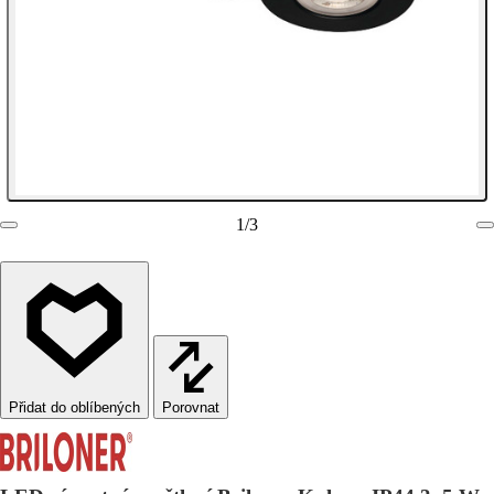
1
/
3
Porovnat