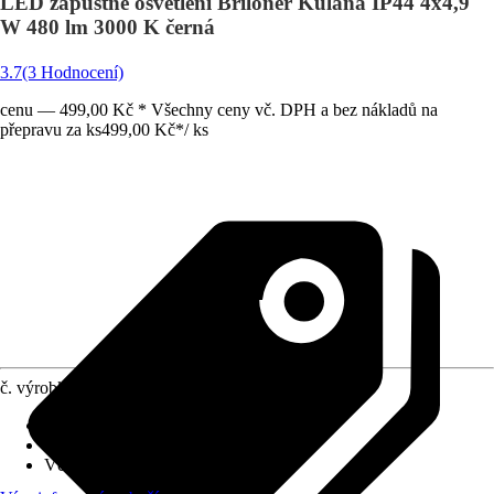
LED zápustné osvětlení Briloner Kulana IP44 4x4,9
W 480 lm 3000 K černá
3.7
(3 Hodnocení)
cenu — 499,00 Kč * Všechny ceny vč. DPH a bez nákladů na
přepravu za ks
499,00 Kč
*
/
ks
č. výrobku
10573385
Objímka
:
LED napevno zabudované
Druh ochrany
:
IP 44
Včetně světelného zdroje
:
Ano