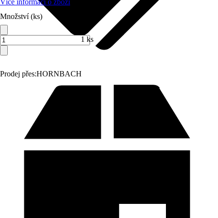
Více informací o zboží
Množství (ks)
1 ks
Prodej přes:
HORNBACH