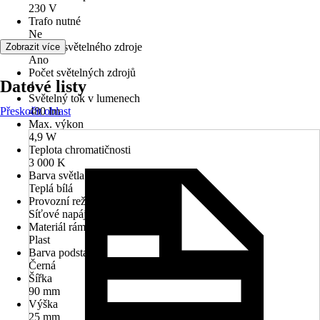
230 V
Trafo nutné
Ne
Včetně světelného zdroje
Zobrazit více
Ano
Počet světelných zdrojů
Datové listy
4
Světelný tok v lumenech
Přeskočit oblast
480 lm
Max. výkon
4,9 W
Teplota chromatičnosti
3 000 K
Barva světla
Teplá bílá
Provozní režim
Síťové napájení
Materiál rámu
Plast
Barva podstavce
Černá
Šířka
90 mm
Výška
25 mm