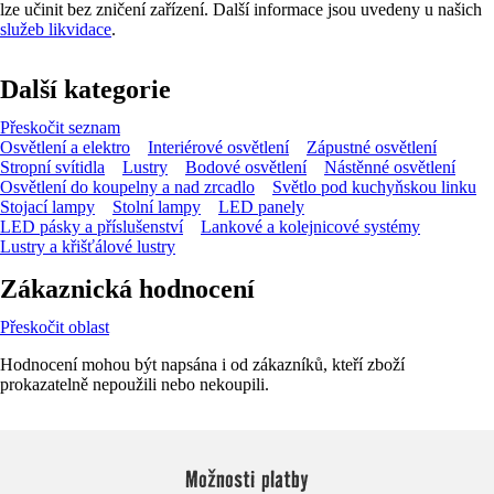
lze učinit bez zničení zařízení. Další informace jsou uvedeny u našich
služeb likvidace
.
Další kategorie
Přeskočit seznam
Osvětlení a elektro
Interiérové osvětlení
Zápustné osvětlení
Stropní svítidla
Lustry
Bodové osvětlení
Nástěnné osvětlení
Osvětlení do koupelny a nad zrcadlo
Světlo pod kuchyňskou linku
Stojací lampy
Stolní lampy
LED panely
LED pásky a příslušenství
Lankové a kolejnicové systémy
Lustry a křišťálové lustry
Zákaznická hodnocení
Přeskočit oblast
Hodnocení mohou být napsána i od zákazníků, kteří zboží
prokazatelně nepoužili nebo nekoupili.
Možnosti platby