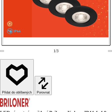
1
/
3
Porovnat