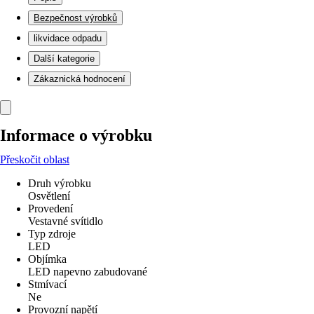
Bezpečnost výrobků
likvidace odpadu
Další kategorie
Zákaznická hodnocení
Informace o výrobku
Přeskočit oblast
Druh výrobku
Osvětlení
Provedení
Vestavné svítidlo
Typ zdroje
LED
Objímka
LED napevno zabudované
Stmívací
Ne
Provozní napětí