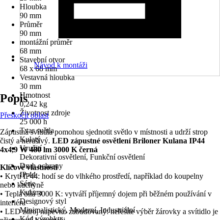
Hloubka
90 mm
Průměr
90 mm
montážní průměr
68 mm
Stavební otvor
Návod k montáži
68 x 68 mm
Vestavná hloubka
30 mm
Hmotnost
Popis
0,242 kg
Životnost zdroje
Přeskočit oblast
25 000 h
Tvar světla
Zápustná svítidla pomohou sjednotit světlo v místnosti a udrží strop
Kulatý
čistý a nerušivý.
LED zápustné osvětlení Briloner Kulana IP44
Využití
4x4,9 W 480 lm 3000 K černá
Dekorativní osvětlení, Funkční osvětlení
Druh ochrany
Klíčové vlastnosti
IP 44
• Krytí IP44: hodí se do vlhkého prostředí, například do koupelny
Série
nebo kuchyně
Kulana
• Teplá bílá 3000 K: vytváří příjemný dojem při běžném používání v
Designový styl
interiéru
Minimalistický, Moderní, Industriální
• LED zdroj napevno zabudovaný: neřešíte výběr žárovky a svítidlo je
Kód výrobku