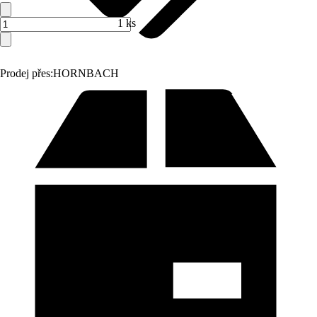
1 ks
Prodej přes:
HORNBACH