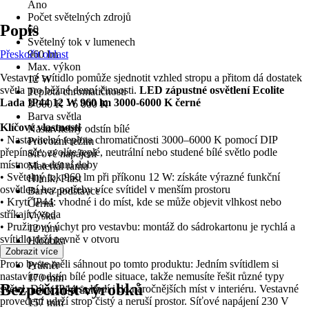
Ano
Počet světelných zdrojů
Popis
60
Světelný tok v lumenech
Přeskočit oblast
960 lm
Max. výkon
Vestavné svítidlo pomůže sjednotit vzhled stropu a přitom dá dostatek
12 W
světla pro běžné denní činnosti.
LED zápustné osvětlení Ecolite
Teplota chromatičnosti
Lada IP44 12 W 960 lm 3000-6000 K černé
3 000 K - 6 000 K
Barva světla
Klíčové vlastnosti
Nastavitelný odstín bílé
• Nastavitelná teplota chromatičnosti 3000–6000 K pomocí DIP
Provozní režim
přepínače: zvolíte teplé, neutrální nebo studené bílé světlo podle
Síťové napájení
místnosti a denní doby
Materiál rámu
• Světelný tok 960 lm při příkonu 12 W: získáte výrazné funkční
Hliník, Plast
osvětlení bez potřeby více svítidel v menším prostoru
Barva podstavce
• Krytí IP44: vhodné i do míst, kde se může objevit vlhkost nebo
Černá
stříkající voda
Výška
• Pružinový úchyt pro vestavbu: montáž do sádrokartonu je rychlá a
12 mm
svítidlo drží pevně v otvoru
Hloubka
Zobrazit více
12 mm
Proto byste měli sáhnout po tomto produktu: Jedním svítidlem si
Průměr
nastavíte odstín bílé podle situace, takže nemusíte řešit různé typy
170 mm
Bezpečnost výrobků
světel. Díky IP44 se hodí i do náročnějších míst v interiéru. Vestavné
montážní průměr
provedení udrží strop čistý a neruší prostor. Síťové napájení 230 V
157 mm