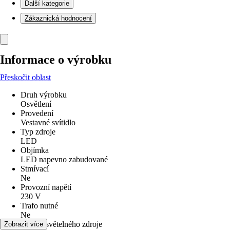
Další kategorie
Zákaznická hodnocení
Informace o výrobku
Přeskočit oblast
Druh výrobku
Osvětlení
Provedení
Vestavné svítidlo
Typ zdroje
LED
Objímka
LED napevno zabudované
Stmívací
Ne
Provozní napětí
230 V
Trafo nutné
Ne
Včetně světelného zdroje
Zobrazit více