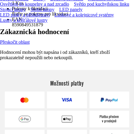
1 Kus
Osvětlení do koupelny a nad zrcadlo
Světlo pod kuchyňskou linku
Pokyny k likvidaci
Stojací lampy
Stolní lampy
LED panely
Řiďte se pokyny pro likvidaci
LED pásky a příslušenství
Lankové a kolejnicové systémy
EAN
Lustry a křišťálové lustry
8590849531879
Zákaznická hodnocení
Přeskočit oblast
Hodnocení mohou být napsána i od zákazníků, kteří zboží
prokazatelně nepoužili nebo nekoupili.
Možnosti platby