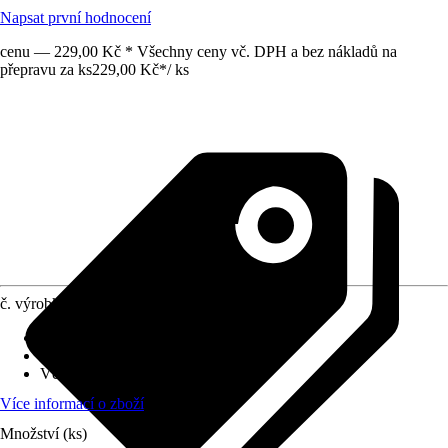
Napsat první hodnocení
cenu — 229,00 Kč * Všechny ceny vč. DPH a bez nákladů na
přepravu za ks
229,00 Kč
*
/
ks
č. výrobku
12010708
Objímka
:
LED napevno zabudované
Druh ochrany
:
IP 44
Včetně světelného zdroje
:
Ano
Více informací o zboží
Množství (ks)