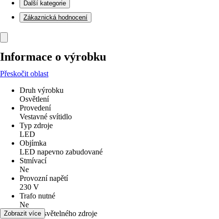
Další kategorie
Zákaznická hodnocení
Informace o výrobku
Přeskočit oblast
Druh výrobku
Osvětlení
Provedení
Vestavné svítidlo
Typ zdroje
LED
Objímka
LED napevno zabudované
Stmívací
Ne
Provozní napětí
230 V
Trafo nutné
Ne
Včetně světelného zdroje
Zobrazit více