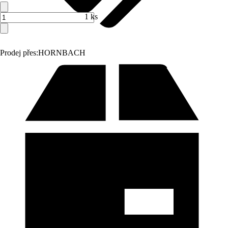
1 ks
Prodej přes:
HORNBACH