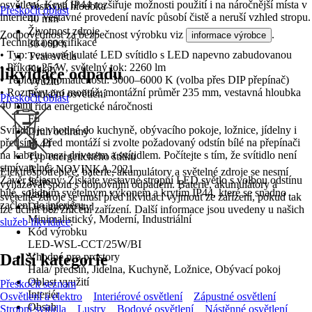
osvětlení. Krytí IP44 rozšiřuje možnosti použití i na náročnější místa v
Vestavná hloubka
Přeskočit oblast
interiéru. Vestavné provedení navíc působí čistě a neruší vzhled stropu.
40 mm
Životnost zdroje
Zodpovědnost za bezpečnost výrobku viz
.
informace výrobce
Technická specifikace
30 000 h
• Typ: vestavné kulaté LED svítidlo s LED napevno zabudovanou
Tvar světla
• Příkon: 25 W, světelný tok: 2260 lm
Kulatý
likvidace odpadu
• Teplota chromatičnosti: 3000–6000 K (volba přes DIP přepínač)
Využití
• Rozměry pro montáž: montážní průměr 235 mm, vestavná hloubka
Funkční osvětlení
Přeskočit oblast
40 mm
Třída energetické náročnosti
F
Svítidlo je vhodné do kuchyně, obývacího pokoje, ložnice, jídelny i
Druh ochrany
předsíně. Před montáží si zvolte požadovaný odstín bílé na přepínači
IP 44
na kabelu mezi driverem a svítidlem. Počítejte s tím, že svítidlo není
Typ energetického štítku
stmívatelné.
A - G NOVINKA 2021
Elektrospotřebiče, baterie, akumulátory a světelné zdroje se nesmí
Závěr je jasný: Získáte vestavné stropní LED světlo s volbou odstínu
Série
vyhazovat spolu s domovním odpadem. Baterie, akumulátory a
bílé, solidním světelným výkonem a krytím IP44, které se snadno
Lada
světelné zdroje se musí před likvidací vyjmout ze zařízení, pokud tak
začlení do interiéru.
Designový styl
lze učinit bez zničení zařízení. Další informace jsou uvedeny u našich
Minimalistický, Moderní, Industriální
služeb likvidace
.
Kód výrobku
LED-WSL-CCT/25W/BI
Další kategorie
Vhodné pro prostory
Hala/ předsíň, Jídelna, Kuchyně, Ložnice, Obývací pokoj
Oblast využití
Přeskočit seznam
Interiér
Osvětlení a elektro
Interiérové osvětlení
Zápustné osvětlení
Obsah
Stropní svítidla
Lustry
Bodové osvětlení
Nástěnné osvětlení