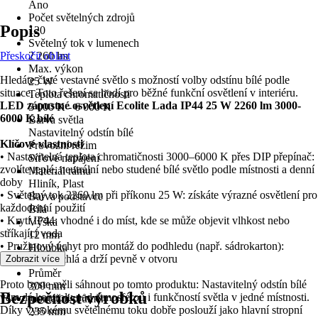
Ano
Počet světelných zdrojů
Popis
120
Světelný tok v lumenech
Přeskočit oblast
2 260 lm
Max. výkon
Hledáte čisté vestavné světlo s možností volby odstínu bílé podle
25 W
situace. Toto řešení se hodí pro běžné funkční osvětlení v interiéru.
Teplota chromatičnosti
LED zápustné osvětlení Ecolite Lada IP44 25 W 2260 lm 3000-
3 000 K - 6 000 K
6000 K bílé
Barva světla
Nastavitelný odstín bílé
Klíčové vlastnosti
Provozní režim
• Nastavitelná teplota chromatičnosti 3000–6000 K přes DIP přepínač:
Síťové napájení
zvolíte teplé, neutrální nebo studené bílé světlo podle místnosti a denní
Materiál rámu
doby
Hliník, Plast
• Světelný tok 2260 lm při příkonu 25 W: získáte výrazné osvětlení pro
Barva podstavce
každodenní použití
Bílá
• Krytí IP44: vhodné i do míst, kde se může objevit vlhkost nebo
Výška
stříkající voda
12 mm
• Pružinový úchyt pro montáž do podhledu (např. sádrokarton):
Hloubka
instalace je rychlá a drží pevně v otvoru
Zobrazit více
12 mm
Průměr
Proto byste měli sáhnout po tomto produktu: Nastavitelný odstín bílé
300 mm
Bezpečnost výrobků
vám dá kontrolu nad atmosférou i funkčností světla v jedné místnosti.
montážní průměr
Díky vysokému světelnému toku dobře poslouží jako hlavní stropní
235 mm