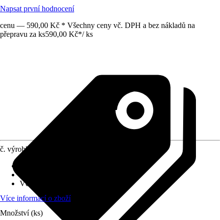
Napsat první hodnocení
cenu — 590,00 Kč * Všechny ceny vč. DPH a bez nákladů na
přepravu za ks
590,00 Kč
*
/
ks
č. výrobku
12010711
Objímka
:
LED napevno zabudované
Druh ochrany
:
IP 44
Včetně světelného zdroje
:
Ano
Více informací o zboží
Množství (ks)