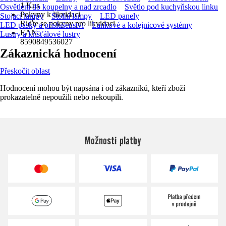
1 Kus
Osvětlení do koupelny a nad zrcadlo
Světlo pod kuchyňskou linku
Pokyny k likvidaci
Stojací lampy
Stolní lampy
LED panely
Řiďte se pokyny pro likvidaci
LED pásky a příslušenství
Lankové a kolejnicové systémy
EAN
Lustry a křišťálové lustry
8590849536027
Zákaznická hodnocení
Přeskočit oblast
Hodnocení mohou být napsána i od zákazníků, kteří zboží
prokazatelně nepoužili nebo nekoupili.
Možnosti platby