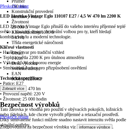
Průměr
Přeskočit oblast
160 mm
Konstrukční provedení
LED žárovka Vintage Eglo 110107 E27 / 4,5 W 470 lm 2200 K
Hruškový tvar
Životnost
LED žárovka Vintage Eglo přináší do vašeho interiéru příjemné teplé
25 000 h
světlo a klasický design. Je ideální volbou pro ty, kteří hledají
Kilowatthodiny/1000 h
kombinaci stylu a moderní technologie.
5 kWh
Třída energetické náročnosti
Klíčové vlastnosti
-
• Hruškový tvar pro tradiční vzhled
Obsah
• Teplota světla 2200 K pro útulnou atmosféru
1 Kus
• Výkon 4,5 W s úsporou energie
Druh výrobku
• Stmívatelná funkce pro přizpůsobení osvětlení
Světelné zdroje
EAN
Technická specifikace
9008606228362
• Patice: E27
• Světelný tok: 470 lm
Zobrazit více
• Provozní napětí: 220 V
• Životnost: 25 000 hodin
Bezpečnost výrobků
Tato žárovka je vhodná pro použití v obývacích pokojích, ložnicích
nebo jídelnách, kde chcete vytvořit příjemné a relaxační prostředí.
Přeskočit oblast
Díky stmívatelné funkci můžete snadno nastavit intenzitu světla podle
aktuální potřeby.
Zodpovědnost za bezpečnost výrobku viz
.
informace výrobce