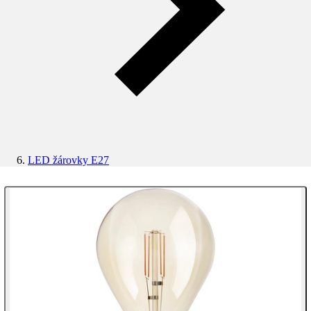
LED žárovky E27