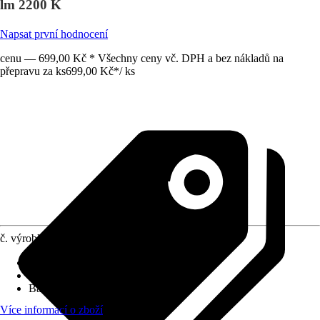
lm 2200 K
Napsat první hodnocení
cenu — 699,00 Kč * Všechny ceny vč. DPH a bez nákladů na
přepravu za ks
699,00 Kč
*
/
ks
č. výrobku
10596878
Životnost
:
25 000 h
Stmívací
:
Ano
Barva světla
:
Teplá bílá
Více informací o zboží