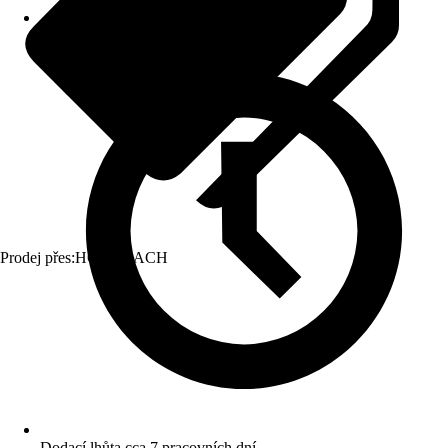
Prodej přes:
HORNBACH
Dodací lhůta cca 7 pracovních dní