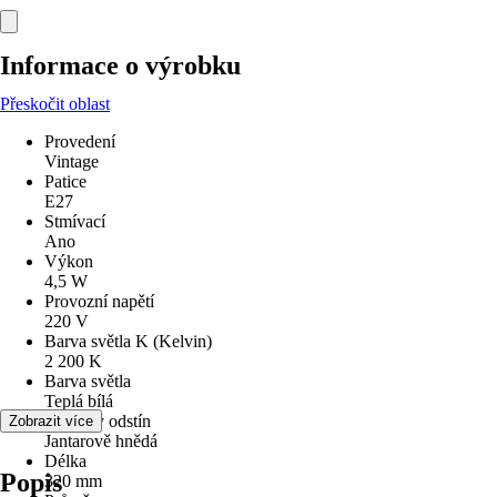
Informace o výrobku
Přeskočit oblast
Provedení
Vintage
Patice
E27
Stmívací
Ano
Výkon
4,5 W
Provozní napětí
220 V
Barva světla K (Kelvin)
2 200 K
Barva světla
Teplá bílá
Barevný odstín
Zobrazit více
Jantarově hnědá
Délka
Popis
320 mm