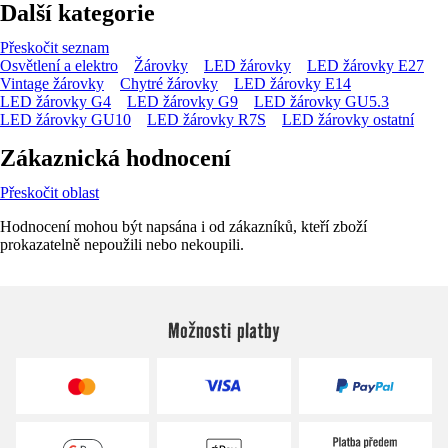
Další kategorie
Přeskočit seznam
Osvětlení a elektro
Žárovky
LED žárovky
LED žárovky E27
Vintage žárovky
Chytré žárovky
LED žárovky E14
LED žárovky G4
LED žárovky G9
LED žárovky GU5.3
LED žárovky GU10
LED žárovky R7S
LED žárovky ostatní
Zákaznická hodnocení
Přeskočit oblast
Hodnocení mohou být napsána i od zákazníků, kteří zboží
prokazatelně nepoužili nebo nekoupili.
Možnosti platby