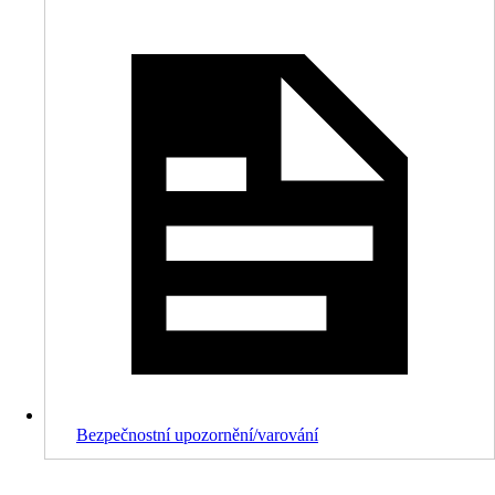
Bezpečnostní upozornění/varování