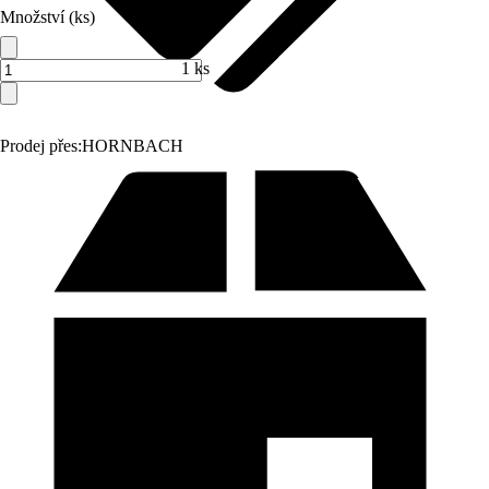
Množství (ks)
1 ks
Prodej přes:
HORNBACH