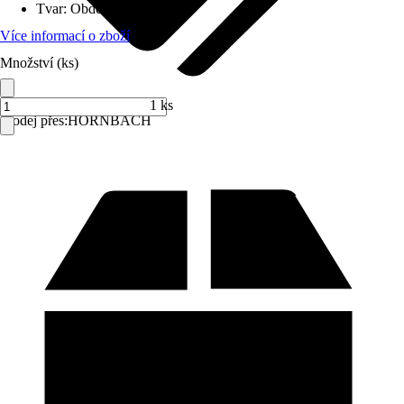
Tvar
:
Obdélníkový
Více informací o zboží
Množství (ks)
1 ks
Prodej přes:
HORNBACH