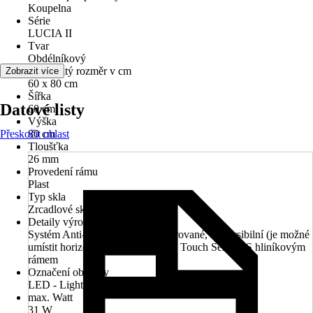
Koupelna
Série
LUCIA II
Tvar
Obdélníkový
Jmenovitý rozměr v cm
Zobrazit více
60 x 80 cm
Šířka
Datové listy
60 cm
Výška
Přeskočit oblast
80 cm
Tloušťka
26 mm
Provedení rámu
Plast
Typ skla
Zrcadlové sklo
Detaily výrobku
Systém Anti-Fog, Osvětlení integrované, Reversibilní (je možné
umístit horizontálně či vertikálně), Touch Sensor, S hliníkovým
rámem
Označení objímky
LED - Light Ermitting Diode
max. Watt
31 W