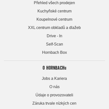
Přehled všech prodejen
Kuchyňské centrum
Koupelnové centrum
XXL centrum obkladů a dlažeb
Drive - In
Self-Scan
Hornbach Box
O HORNBACHu
Jobs a Kariera
O nás
Údaje o provozovateli
Záruka trvale nízkých cen