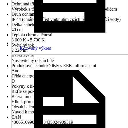
Ochranná třída
Výrobek s třídou ochrany II s dvojitě izolovaným vodičem
Druh ochrany
IP 44 (chráněno před vniknutím cizích těles a stříkající vody)
Délka kabelu
40 cm
Teplota chromatičnosti
3 000 K - 5 700 K
Světelný tok
Kótovaný výkres
2 220 lm
Barva světla
Nastavitelný odstín bílé
Produktové technické listy s EEK informacemi
Ano
Třída energetické náročnosti
D
Pokyny k likvidaci
Řiďte se pokyny pro likvidaci
Barva rámu
Hliník přírodní
Obsah balení
Návod k montáži
EAN
4306516990184, 8435324909319