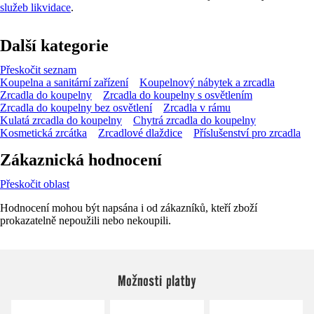
služeb likvidace
.
Další kategorie
Přeskočit seznam
Koupelna a sanitární zařízení
Koupelnový nábytek a zrcadla
Zrcadla do koupelny
Zrcadla do koupelny s osvětlením
Zrcadla do koupelny bez osvětlení
Zrcadla v rámu
Kulatá zrcadla do koupelny
Chytrá zrcadla do koupelny
Kosmetická zrcátka
Zrcadlové dlaždice
Příslušenství pro zrcadla
Zákaznická hodnocení
Přeskočit oblast
Hodnocení mohou být napsána i od zákazníků, kteří zboží
prokazatelně nepoužili nebo nekoupili.
Možnosti platby