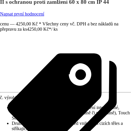
II s ochranou proti zamlžení 60 x 80 cm IP 44
Napsat první hodnocení
cenu — 4250,00 Kč * Všechny ceny vč. DPH a bez nákladů na
přepravu za ks
4250,00 Kč
*
/
ks
č. výrobku
12183631
Detaily výrobku
:
Systém Anti-Fog, Osvětlení integrované,
Reversibilní (je možné umístit horizontálně či vertikálně), Touch
Sensor, S hliníkovým rámem
Druh ochrany
:
IP 44 (chráněno před vniknutím cizích těles a
stříkající vody)