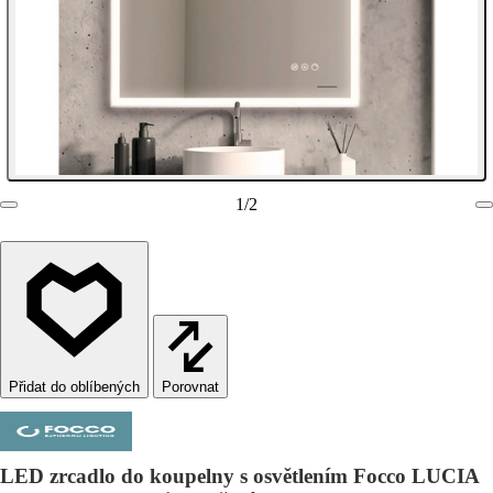
1
/
2
Porovnat
LED zrcadlo do koupelny s osvětlením Focco LUCIA