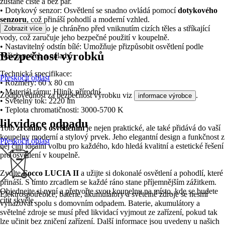
zůstane čisté a bez par.
• Dotykový senzor: Osvětlení se snadno ovládá pomocí
dotykového
senzoru
, což přináší pohodlí a moderní vzhled.
• IP 44: Zrcadlo je chráněno před vniknutím cizích těles a stříkající
Zobrazit více
vody, což zaručuje jeho bezpečné použití v koupelně.
• Nastavitelný odstín bílé: Umožňuje přizpůsobit osvětlení podle
Bezpečnost výrobků
vašich potřeb a nálady.
Technická specifikace:
Přeskočit oblast
• Rozměry: 60 x 80 cm
• Materiál rámu: Hliník přírodní
Zodpovědnost za bezpečnost výrobku viz
.
informace výrobce
• Světelný tok: 2220 lm
• Teplota chromatičnosti: 3000-5700 K
likvidace odpadu
Toto
zrcadlo s osvětlením
je nejen praktické, ale také přidává do vaší
koupelny moderní a stylový prvek. Jeho elegantní design a funkčnost z
Přeskočit oblast
něj činí ideální volbu pro každého, kdo hledá kvalitní a estetické řešení
pro osvětlení v koupelně.
Zvolte
Focco LUCIA II
a užijte si dokonalé osvětlení a pohodlí, které
přináší. S tímto zrcadlem se každé ráno stane příjemnějším zážitkem.
Objednejte si nyní a přetvořte svou koupelnu na místo, kde se budete
Elektrospotřebiče, baterie, akumulátory a světelné zdroje se nesmí
cítit skvěle.
vyhazovat spolu s domovním odpadem. Baterie, akumulátory a
světelné zdroje se musí před likvidací vyjmout ze zařízení, pokud tak
lze učinit bez zničení zařízení. Další informace jsou uvedeny u našich