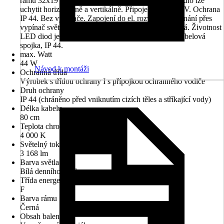
rámu 32x19 mm, sklo zrcadla o tloušťce 5mm. Zrcadlo lze
uchytit horizontálně a vertikálně. Připojení 220-240 V. Ochrana
IP 44. Bez vypínače. Zapojení do el. rozvodu a zapínání přes
vypínač světel v místnosti. Barevná teplota denní bílá. Životnost
LED diod je až 50 000 hodin. Součástí zrcadla je kabelová
spojka, IP 44.
max. Watt
44 W
Návod k montáži
Ochranná třída
Výrobek s třídou ochrany I s přípojkou ochranného vodiče
Druh ochrany
IP 44 (chráněno před vniknutím cizích těles a stříkající vody)
Délka kabelu
80 cm
Teplota chromatičnosti
4 000 K
Světelný tok
3 168 lm
Barva světla
Bílá denního světla
Třída energetické náročnosti
F
Barva rámu
Černá
Obsah balení