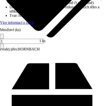
Reversibilní (je možné umístit horizontálně či vertikálně)
Druh ochrany
:
IP 44 (chráněno před vniknutím cizích těles a
stříkající vody)
Tvar
:
Hranatý
Více informací o zboží
Množství (ks)
1 ks
Prodej přes:
HORNBACH