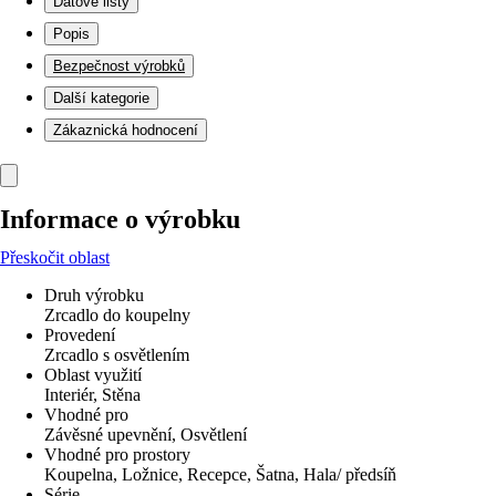
Datové listy
Popis
Bezpečnost výrobků
Další kategorie
Zákaznická hodnocení
Informace o výrobku
Přeskočit oblast
Druh výrobku
Zrcadlo do koupelny
Provedení
Zrcadlo s osvětlením
Oblast využití
Interiér, Stěna
Vhodné pro
Závěsné upevnění, Osvětlení
Vhodné pro prostory
Koupelna, Ložnice, Recepce, Šatna, Hala/ předsíň
Série