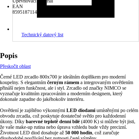
Upevňovací materiál
EAN
8595187114012
Technický datový list
Popis
Přeskočit oblast
Černé LED zrcadlo 800x700 je ideálním doplňkem pro moderní
koupelny. S elegantním
černým rámem
a integrovaným osvětlením
přináší nejen funkčnost, ale i styl. Zrcadlo od značky NIMCO se
vyznačuje kvalitním zpracováním a moderním designem, který
dokonale zapadne do jakéhokoliv interiéru.
Osvětlení je zajištěno výkonnými
LED diodami
umístěnými po celém
obvodu zrcadla, což poskytuje dostatečné světlo pro každodenní
úkony. Díky
barevné teplotě denní bílé
(4000 K) si můžete být jisti,
že vaše make-up rutina nebo úprava vzhledu bude vždy precizní.
Životnost LED diod dosahuje až
50 000 hodin
, což zaručuje
dlouhodobé používání bez nutnosti časté výměny.