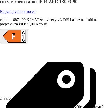
cm v černém rámu IP44 ZPC 13003-90
Napsat první hodnocení
cenu — 6871,00 Kč * Všechny ceny vč. DPH a bez nákladů na
přepravu za ks
6871,00 Kč
*
/
ks
č. výrobku
10703922
Detaily výrobku
:
S hliníkovým rámem, Osvětlení integrované,