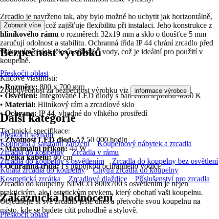
Zrcadlo je navrženo tak, aby bylo možné ho uchytit jak horizontálně,
tak vertikálně, což zajišťuje flexibilitu při instalaci. Jeho konstrukce z
Zobrazit více
hliníkového rámu
o rozměrech 32x19 mm a sklo o tloušťce 5 mm
zaručují odolnost a stabilitu. Ochranná třída IP 44 chrání zrcadlo před
Bezpečnost výrobků
vniknutím cizích těles a stříkající vody, což je ideální pro použití v
koupelně.
Přeskočit oblast
Klíčové vlastnosti:
•
Rozměry:
800 x 700 mm
Zodpovědnost za bezpečnost výrobku viz
.
informace výrobce
•
Osvětlení:
Integrované LED diody s barevnou teplotou 4000 K
•
Materiál:
Hliníkový rám a zrcadlové sklo
•
Ochrana:
IP 44, vhodné do vlhkého prostředí
Další kategorie
Technická specifikace:
Přeskočit seznam
•
Životnost LED diod:
Až 50 000 hodin
Koupelna a sanitární zařízení
Koupelnový nábytek a zrcadla
•
Maximální příkon:
44 W
Zrcadla do koupelny
Zrcadla v rámu
•
Délka kabelu:
80 cm
Zrcadla do koupelny s osvětlením
Zrcadla do koupelny bez osvětlení
•
Ochranná třída:
I s přípojkou ochranného vodiče
Kulatá zrcadla do koupelny
Chytrá zrcadla do koupelny
Kosmetická zrcátka
Zrcadlové dlaždice
Příslušenství pro zrcadla
Zrcadlo do koupelny NIMCO 800x700 s osvětlením je nejen
praktickým, ale i estetickým prvkem, který obohatí vaši koupelnu.
Zákaznická hodnocení
Objednejte si své zrcadlo ještě dnes a přetvořte svou koupelnu na
místo, kde se budete cítit pohodlně a stylově.
Přeskočit oblast