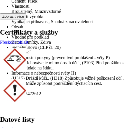
Cement, Písek
Vlastnosti
Brousitelný, Mrazuvzdorné
Přednosti výrobku
Zobrazit více
Vynikající přilnavost, Snadná zpracovatelnost
Obsah
Certifikáty a služby
25 kg
Vhodné pro podklad
Přeskočit oblast
Beton, Omítky, Zdiva
Signální slovo (CLP čl. 20)
Nebezpečí
Bezpečnostní pokyny (preventivní prohlášení - věty P)
(P102) Uchovávejte mimo dosah dětí., (P103) Před použitím si
přečtěte údaje na štítku.
Informace o nebezpečnosti (věty H)
(H315) Dráždí kůži., (H318) Způsobuje vážné poškození očí.,
(H335) Může způsobit podráždění dýchacích cest.
EAN
8591542472612
Datové listy