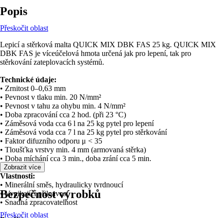
Popis
Přeskočit oblast
Lepicí a stěrková malta QUICK MIX DBK FAS 25 kg. QUICK MIX
DBK FAS je víceúčelová hmota určená jak pro lepení, tak pro
stěrkování zateplovacích systémů.
Technické údaje:
• Zrnitost 0–0,63 mm
• Pevnost v tlaku min. 20 N/mm²
• Pevnost v tahu za ohybu min. 4 N/mm²
• Doba zpracování cca 2 hod. (při 23 °C)
• Záměsová voda cca 6 l na 25 kg pytel pro lepení
• Záměsová voda cca 7 l na 25 kg pytel pro stěrkování
• Faktor difuzního odporu μ < 35
• Tloušťka vrstvy min. 4 mm (armovaná stěrka)
• Doba míchání cca 3 min., doba zrání cca 5 min.
Zobrazit více
Vlastnosti:
• Minerální směs, hydraulicky tvrdnoucí
Bezpečnost výrobků
• Vynikající přilnavost
• Snadná zpracovatelnost
Přeskočit oblast