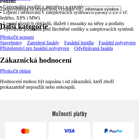
Použití:
• Univerzální použití v interiéru i v exteriéru
Zodpovědnost za bezpečnost výrobku viz
.
informace výrobce
• Lepení i stěrkování v zateplovacích systémech (desky z EPS vč.
šedého, XPS i MW)
• Lepení různých obkladů, dlažeb i mozaiky na stěny a podlahy
Další kategorie
• Vytvoření podkladu pod šlechtěné omítky u zateplovacích systémů
Přeskočit seznam
Stavebniny
Zateplení fasády
Fasádní lepidla
Fasádní polystyren
Příslušenství pro fasádní polystyren
Odvětrávaná fasáda
Zákaznická hodnocení
Přeskočit oblast
Hodnocení mohou být napsána i od zákazníků, kteří zboží
prokazatelně nepoužili nebo nekoupili.
Možnosti platby