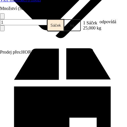
Množství (Sáček)
odpovídá
1 Sáček
Sáček
kg
25,000 kg
Prodej přes:
HORNBACH