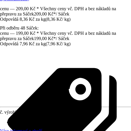
cenu — 209,00 Kč * Všechny ceny vč. DPH a bez nákladů na
přepravu za Sáček
209,00 Kč
*
/
Sáček
Odpovídá 8,36 Kč za kg
(
8,36 Kč
/
kg
)
Při odběru 48 Sáček:
cenu — 199,00 Kč * Všechny ceny vč. DPH a bez nákladů na
přepravu za Sáček
199,00 Kč
*
/
Sáček
Odpovídá 7,96 Kč za kg
(
7,96 Kč
/
kg
)
č. výrobku
7253623
Oblast použití
:
Stěna, Podlahová dlažba
Více informací o zboží