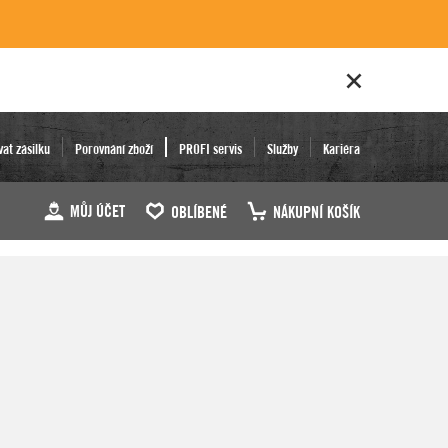
vat zásilku
Porovnání zboží
PROFI servis
Služby
Kariéra
MŮJ ÚČET
OBLÍBENÉ
NÁKUPNÍ KOŠÍK