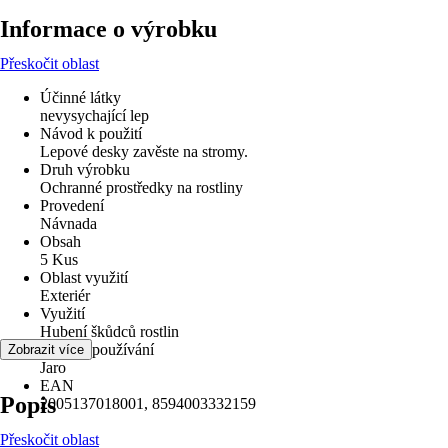
Informace o výrobku
Přeskočit oblast
Účinné látky
nevysychající lep
Návod k použití
Lepové desky zavěste na stromy.
Druh výrobku
Ochranné prostředky na rostliny
Provedení
Návnada
Obsah
5 Kus
Oblast využití
Exteriér
Využití
Hubení škůdců rostlin
Období používání
Zobrazit více
Jaro
EAN
Popis
2005137018001, 8594003332159
Přeskočit oblast