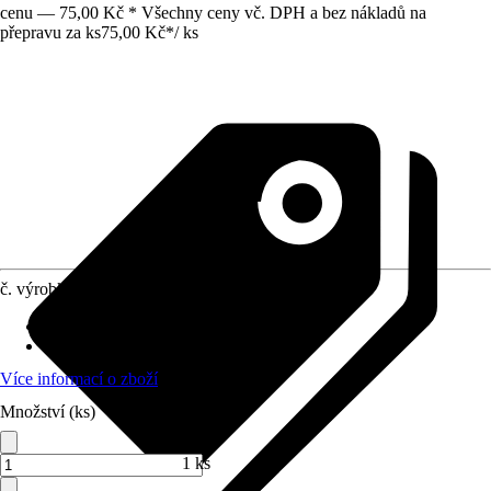
cenu — 75,00 Kč * Všechny ceny vč. DPH a bez nákladů na
přepravu za ks
75,00 Kč
*
/
ks
č. výrobku
5137018
Provedení
:
Návnada
Využití
:
Hubení škůdců rostlin
Více informací o zboží
Množství (ks)
1 ks