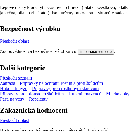
Lepové desky k odchytu škodlivého hmyzu (pilatka švestková, pilatka
jablečná, pilatka žlutá atd.). Jsou určeny pro ochranu stromů v sadech.
Bezpečnost výrobků
Přeskočit oblast
Zodpovědnost za bezpečnost výrobku viz
.
informace výrobce
Další kategorie
Přeskočit seznam
Zahrada
Přípravky na ochranu rostlin a proti škůdcům
Hubení hmyzu
Přípravky proti rostlinným škůdcům
Přípravky proti domácím škůdcům
Hubení mravenců
Mucholapky
Pasti na vosy
Repelenty
Zákaznická hodnocení
Přeskočit oblast
Hodnocení mohou být napsána i od zákazníků, kteří zboží