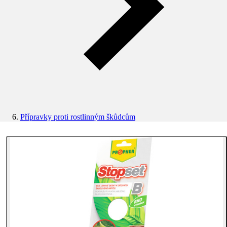
Přípravky proti rostlinným škůdcům