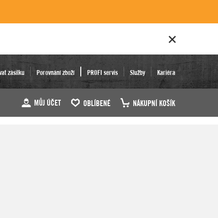
vat zásilku
Porovnání zboží
PROFI servis
Služby
Kariéra
MŮJ ÚČET
OBLÍBENÉ
NÁKUPNÍ KOŠÍK