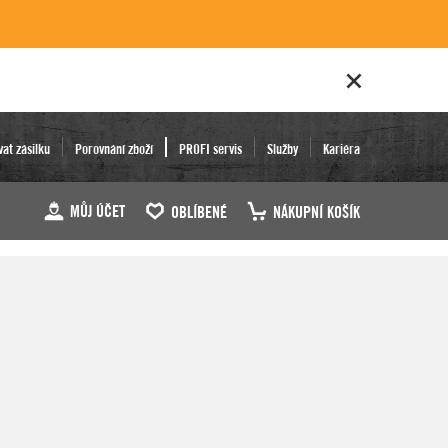
vat zásilku
Porovnání zboží
PROFI servis
Služby
Kariéra
MŮJ ÚČET
OBLÍBENÉ
NÁKUPNÍ KOŠÍK