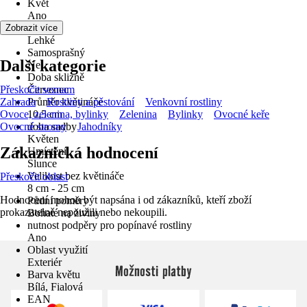
Květ
Ano
Vůně
Zobrazit více
Lehké
Samosprašný
Další kategorie
Ne
Doba sklizně
Přeskočit seznam
Červenec
Zahrada
Průměr květináče
Rostliny a pěstování
Venkovní rostliny
Ovoce, zelenina, bylinky
10,5 cm
Zelenina
Bylinky
Ovocné keře
Ovocné stromy
doba sadby
Jahodníky
Květen
Zákaznická hodnocení
Umístění
Slunce
Velikost bez květináče
Přeskočit oblast
8 cm - 25 cm
Hodnocení mohou být napsána i od zákazníků, kteří zboží
Půdní poměry
prokazatelně nepoužili nebo nekoupili.
Bohaté na živiny
nutnost podpěry pro popínavé rostliny
Ano
Oblast využití
Exteriér
Možnosti platby
Barva květu
Bílá, Fialová
EAN