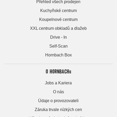
Přehled všech prodejen
Kuchyňské centrum
Koupelnové centrum
XXL centrum obkladů a dlažeb
Drive - In
Self-Scan
Hornbach Box
O HORNBACHu
Jobs a Kariera
O nás
Údaje o provozovateli
Záruka trvale nízkých cen