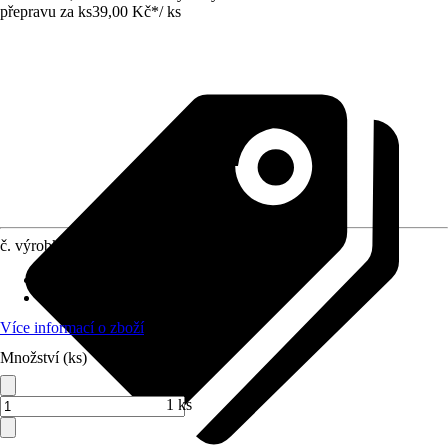
přepravu za ks
39,00 Kč
*
/
ks
č. výrobku
8568575
Doba sklizně
:
Červenec
Umístění
:
Slunce
Více informací o zboží
Množství (ks)
1 ks