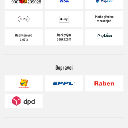
9007164209028
Dopravci