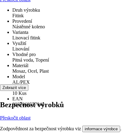
Druh výrobku
Fitink
Provedení
Nástěnné koleno
Varianta
Lisovací fitink
Využití
Lisování
Vhodné pro
Pitná voda, Topení
Materiál
Mosaz, Ocel, Plast
Model
AL/PEX
Obsah
Zobrazit více
10 Kus
EAN
Bezpečnost výrobků
8032869577944
Přeskočit oblast
Zodpovědnost za bezpečnost výrobku viz
.
informace výrobce