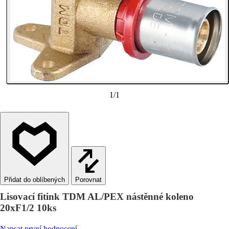
1
/
1
Porovnat
Lisovací fitink TDM AL/PEX nástěnné koleno
20xF1/2 10ks
Napsat první hodnocení