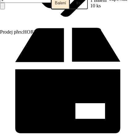
1 Balení
Balení
ks
10 ks
Prodej přes:
HORNBACH