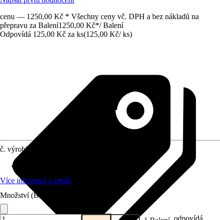
cenu — 1250,00 Kč * Všechny ceny vč. DPH a bez nákladů na
přepravu za Balení
1250,00 Kč
*
/
Balení
Odpovídá 125,00 Kč za ks
(
125,00 Kč
/
ks
)
č. výrobku
10683195
Využití
:
Lisování
Více informací o zboží
Množství (Balení)
odpovídá