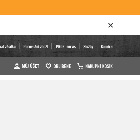
vat zásilku
Porovnání zboží
PROFI servis
Služby
Kariéra
MŮJ ÚČET
OBLÍBENÉ
NÁKUPNÍ KOŠÍK