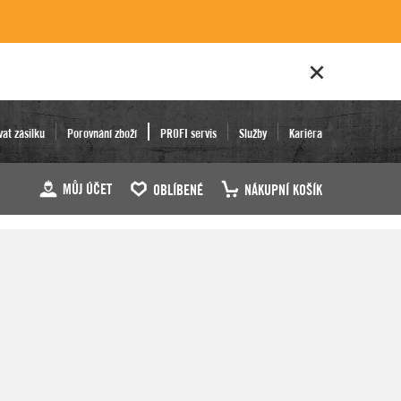
vat zásilku
Porovnání zboží
PROFI servis
Služby
Kariéra
MŮJ ÚČET
OBLÍBENÉ
NÁKUPNÍ KOŠÍK