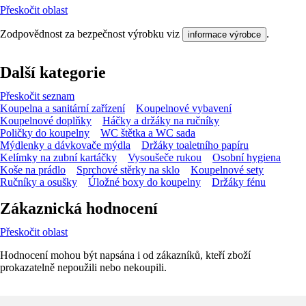
Přeskočit oblast
Zodpovědnost za bezpečnost výrobku viz
.
informace výrobce
Další kategorie
Přeskočit seznam
Koupelna a sanitární zařízení
Koupelnové vybavení
Koupelnové doplňky
Háčky a držáky na ručníky
Poličky do koupelny
WC štětka a WC sada
Mýdlenky a dávkovače mýdla
Držáky toaletního papíru
Kelímky na zubní kartáčky
Vysoušeče rukou
Osobní hygiena
Koše na prádlo
Sprchové stěrky na sklo
Koupelnové sety
Ručníky a osušky
Úložné boxy do koupelny
Držáky fénu
Zákaznická hodnocení
Přeskočit oblast
Hodnocení mohou být napsána i od zákazníků, kteří zboží
prokazatelně nepoužili nebo nekoupili.