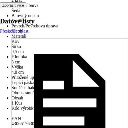
2 krát
Základní barva
Zobrazit více
Šedá
Barevný odstín
Datové listy
Grafit
Povrch/Povrchová úprava
Přeskočit oblast
Matný
Materiál
Kov
Šířka
9,5 cm
Hloubka
3 cm
Výška
4,8 cm
Přiložené upevnění
Lepicí páska
Součástí balení
Oboustranná lepicí páska
Obsah
1 Kus
Kód výrobku
-
EAN
4306517630492