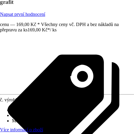
grafit
Napsat první hodnocení
cenu — 169,00 Kč * Všechny ceny vč. DPH a bez nákladů na
přepravu za ks
169,00 Kč
*
/
ks
č. výrobku
10500032
Povrch/Povrchová úprava
:
Matný
Přiložené upevnění
:
Lepicí páska
Možnost upevnění
:
Lepení
Více informací o zboží