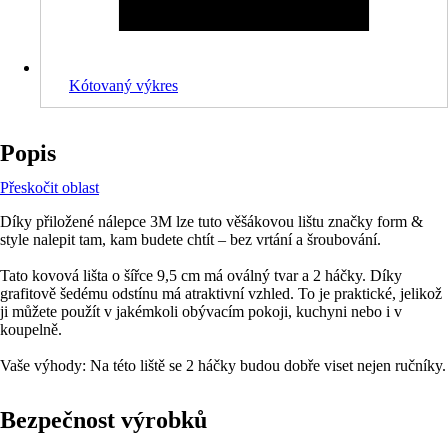
Kótovaný výkres
Popis
Přeskočit oblast
Díky přiložené nálepce 3M lze tuto věšákovou lištu značky form &
style nalepit tam, kam budete chtít – bez vrtání a šroubování.
Tato kovová lišta o šířce 9,5 cm má oválný tvar a 2 háčky. Díky
grafitově šedému odstínu má atraktivní vzhled. To je praktické, jelikož
ji můžete použít v jakémkoli obývacím pokoji, kuchyni nebo i v
koupelně.
Vaše výhody: Na této liště se 2 háčky budou dobře viset nejen ručníky.
Bezpečnost výrobků