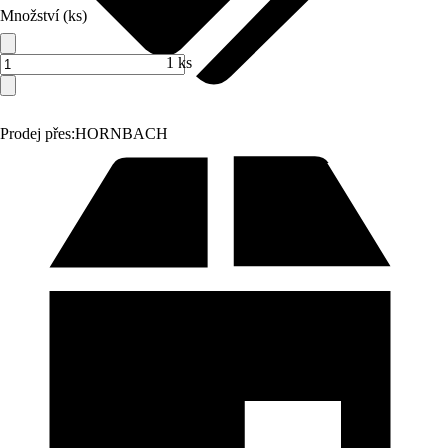
Množství (ks)
1 ks
Prodej přes:
HORNBACH