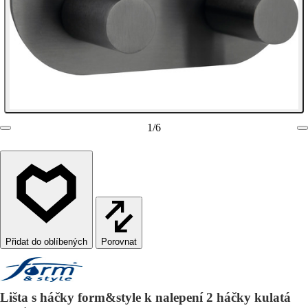
1
/
6
Porovnat
Lišta s háčky form&style k nalepení 2 háčky kulatá