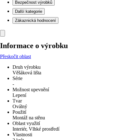
Bezpečnost výrobků
Další kategorie
Zákaznická hodnocení
Informace o výrobku
Přeskočit oblast
Druh výrobku
Věšáková lišta
Série
-
Možnost upevnění
Lepení
Tvar
Oválný
Použití
Montáž na stěnu
Oblast využití
Interiér, Vlhké prostředí
Vlastnosti