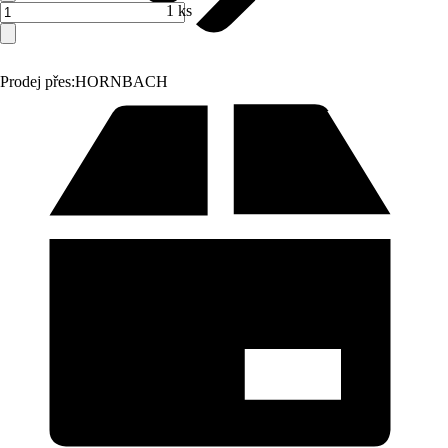
1 ks
Prodej přes:
HORNBACH