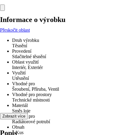
Informace o výrobku
Přeskočit oblast
Druh výrobku
Těsnění
Provedení
Stlačitelné těsnění
Oblast využití
Interiér, Exteriér
Využití
Utěsnění
Vhodné pro
Šroubení, Příruba, Ventil
Vhodné pro prostory
Technické místnosti
Materiál
Směs loje
Vhodné pro
Zobrazit více
Radiátorové potrubí
Obsah
Popis
1 Kus