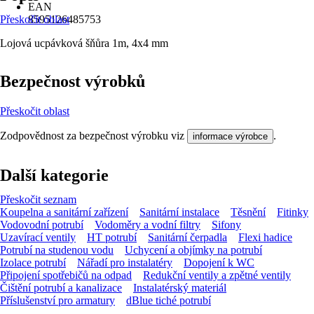
EAN
Přeskočit oblast
8595126485753
Lojová ucpávková šňůra 1m, 4x4 mm
Bezpečnost výrobků
Přeskočit oblast
Zodpovědnost za bezpečnost výrobku viz
.
informace výrobce
Další kategorie
Přeskočit seznam
Koupelna a sanitární zařízení
Sanitární instalace
Těsnění
Fitinky
Vodovodní potrubí
Vodoměry a vodní filtry
Sifony
Uzavírací ventily
HT potrubí
Sanitární čerpadla
Flexi hadice
Potrubí na studenou vodu
Uchycení a objímky na potrubí
Izolace potrubí
Nářadí pro instalatéry
Dopojení k WC
Připojení spotřebičů na odpad
Redukční ventily a zpětné ventily
Čištění potrubí a kanalizace
Instalatérský materiál
Příslušenství pro armatury
dBlue tiché potrubí