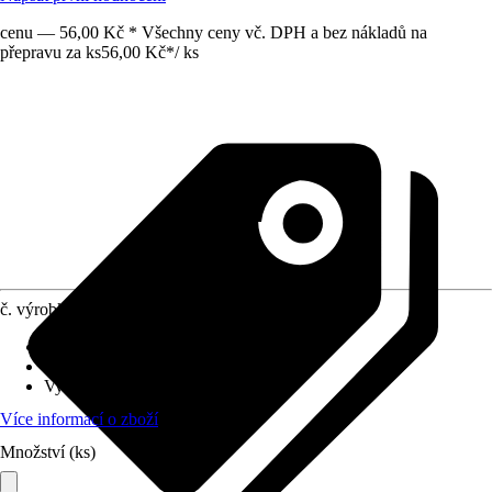
cenu — 56,00 Kč * Všechny ceny vč. DPH a bez nákladů na
přepravu za ks
56,00 Kč
*
/
ks
č. výrobku
8134069
Materiál
:
Směs loje
Obsah
:
1 Kus
Využití
:
Utěsnění
Více informací o zboží
Množství (ks)