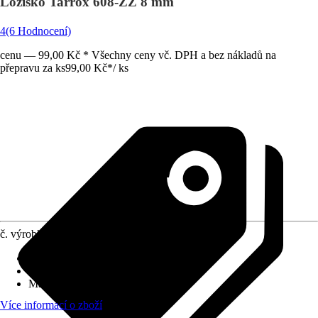
Ložisko Tarrox 608-ZZ 8 mm
4
(6 Hodnocení)
cenu — 99,00 Kč * Všechny ceny vč. DPH a bez nákladů na
přepravu za ks
99,00 Kč
*
/
ks
č. výrobku
6644713
Druh výrobku
:
Příslušenství osy
Provedení
:
Kuličkové kolečko
Max. nosnost
:
0 kg
Více informací o zboží