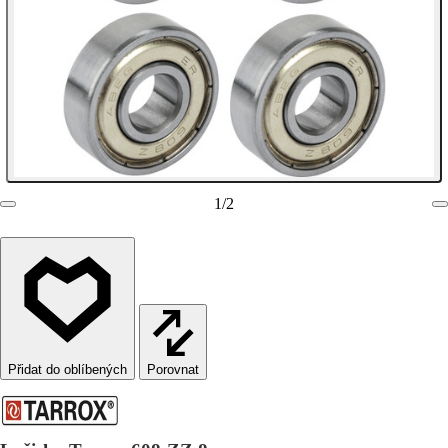
1
/
2
Porovnat