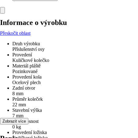
Informace o výrobku
Přeskočit oblast
Druh výrobku
Příslušenství osy
Provedení
Kuličkové kolečko
Materiál pláště
Pozinkované
Provedení kola
Ocelový plech
Zadní otvor
8 mm
Průměr koleček
22 mm
Stavební výška
7 mm
Max. nosnost
Zobrazit více
0 kg
Provedení ložiska
Kuličkové ložisko