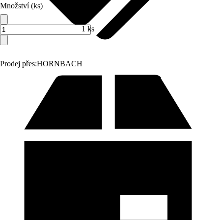
Množství (ks)
1 ks
Prodej přes:
HORNBACH