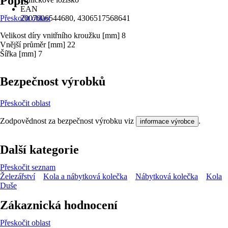
Popis
EAN
Přeskočit oblast
2007006544680, 4306517568641
Velikost díry vnitřního kroužku [mm] 8
Vnější průměr [mm] 22
Šířka [mm] 7
Bezpečnost výrobků
Přeskočit oblast
Zodpovědnost za bezpečnost výrobku viz
.
informace výrobce
Další kategorie
Přeskočit seznam
Železářství
Kola a nábytková kolečka
Nábytková kolečka
Kola
Duše
Zákaznická hodnocení
Přeskočit oblast