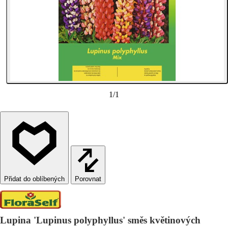
1
/
1
Porovnat
Lupina 'Lupinus polyphyllus' směs květinových