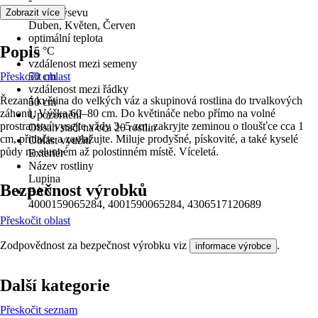
Doba výsevu
Zobrazit více
Duben, Květen, Červen
optimální teplota
Popis
15 °C
vzdálenost mezi semeny
Přeskočit oblast
50 cm
vzdálenost mezi řádky
Řezaná květina do velkých váz a skupinová rostlina do trvalkových
50 cm
záhonů. Výška 60–80 cm. Do květináče nebo přímo na volné
Upozornění
prostranství vysejte vždy 3–5 zrn, zakryjte zeminou o tloušťce cca 1
Obsah stačí na cca 20 rostlin
cm, přitlačte a zavlažujte. Miluje prodyšné, pískovité, a také kyselé
Oblast využití
půdy na slunném až polostinném místě. Víceletá.
Exteriér
Název rostliny
Lupina
Bezpečnost výrobků
EAN
4000159065284, 4001590065284, 4306517120689
Přeskočit oblast
Zodpovědnost za bezpečnost výrobku viz
.
informace výrobce
Další kategorie
Přeskočit seznam