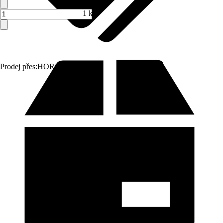
1 ks
Prodej přes:
HORNBACH