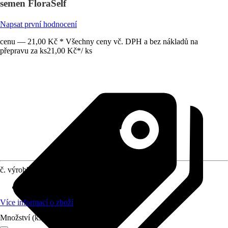
semen FloraSelf
Napsat první hodnocení
cenu — 21,00 Kč * Všechny ceny vč. DPH a bez nákladů na
přepravu za ks
21,00 Kč
*
/
ks
č. výrobku
7122998
Doba výsevu
:
Duben, Květen, Červen
Více informací o zboží
Množství (ks)