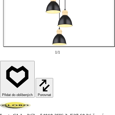
1
/
1
Porovnat