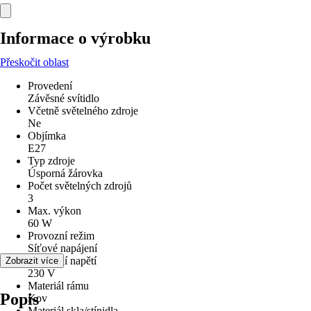
Informace o výrobku
Přeskočit oblast
Provedení
Závěsné svítidlo
Včetně světelného zdroje
Ne
Objímka
E27
Typ zdroje
Úsporná žárovka
Počet světelných zdrojů
3
Max. výkon
60 W
Provozní režim
Síťové napájení
Provozní napětí
Zobrazit více
230 V
Materiál rámu
Popis
Kov
Materiál skla/stínidla