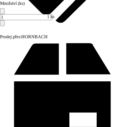
Množství (ks)
1 ks
Prodej přes:
HORNBACH