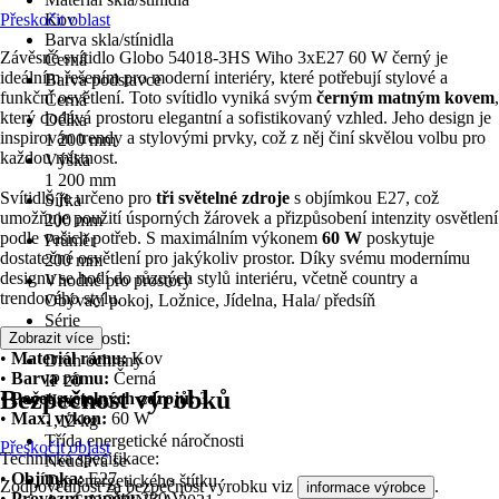
Přeskočit oblast
Kov
Barva skla/stínidla
Závěsné svítidlo Globo 54018-3HS Wiho 3xE27 60 W černý je
Černá
ideálním řešením pro moderní interiéry, které potřebují stylové a
Barva podstavce
funkční osvětlení. Toto svítidlo vyniká svým
černým matným kovem
,
Černá
který dodává prostoru elegantní a sofistikovaný vzhled. Jeho design je
Délka
inspirován trendy a stylovými prvky, což z něj činí skvělou volbu pro
1 200 mm
každou místnost.
Výška
1 200 mm
Svítidlo je určeno pro
tři světelné zdroje
s objímkou E27, což
Šířka
umožňuje použití úsporných žárovek a přizpůsobení intenzity osvětlení
200 mm
podle vašich potřeb. S maximálním výkonem
60 W
poskytuje
Průměr
dostatečné osvětlení pro jakýkoliv prostor. Díky svému modernímu
200 mm
designu se hodí do různých stylů interiéru, včetně country a
Vhodné pro prostory
trendového stylu.
Obývací pokoj, Ložnice, Jídelna, Hala/ předsíň
Série
Klíčové vlastnosti:
Zobrazit více
Wiho
•
Materiál rámu:
Kov
Druh ochrany
•
Barva rámu:
Černá
IP 20
Bezpečnost výrobků
•
Počet světelných zdrojů:
3
Hmotnost
•
Max. výkon:
60 W
1,12 kg
Třída energetické náročnosti
Přeskočit oblast
Technická specifikace:
Neudává se
•
Objímka:
E27
Typ energetického štítku
Zodpovědnost za bezpečnost výrobku viz
.
informace výrobce
•
Provozní napětí:
230 V