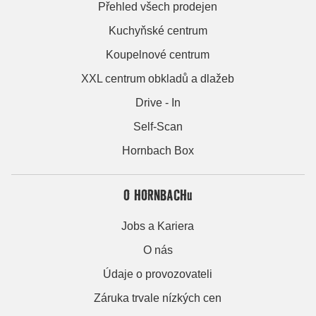
Přehled všech prodejen
Kuchyňské centrum
Koupelnové centrum
XXL centrum obkladů a dlažeb
Drive - In
Self-Scan
Hornbach Box
O HORNBACHu
Jobs a Kariera
O nás
Údaje o provozovateli
Záruka trvale nízkých cen