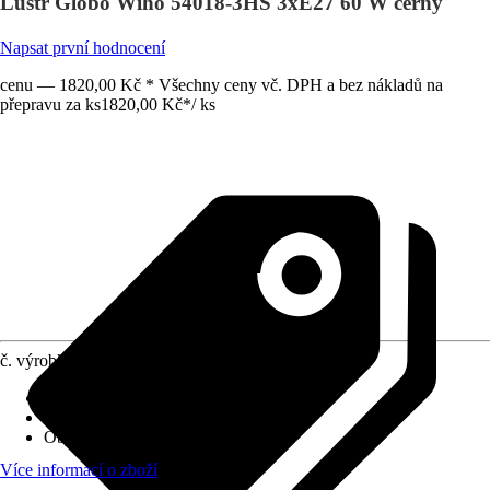
Lustr Globo Wiho 54018-3HS 3xE27 60 W černý
Napsat první hodnocení
cenu — 1820,00 Kč * Všechny ceny vč. DPH a bez nákladů na
přepravu za ks
1820,00 Kč
*
/
ks
č. výrobku
10571846
Provedení
:
Závěsné svítidlo
Včetně světelného zdroje
:
Ne
Objímka
:
E27
Více informací o zboží